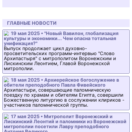
ГЛАВНЫЕ НОВОСТИ
19 мая 2025 • "Новый Вавилон, глобализация
культуры и экономики... Чем опасна тотальная
унификация?"
Выпуск продолжает цикл духовно-
просветительских программ-интервью "Слово
Архипастыря" с митрополитом Воронежским и
Лискинским Леонтием, Главой Воронежской
митрополии.
18 мая 2025 • Архиерейское богослужение в
обители преподобного Павла Фивейского
Архипастыри, совершающие паломническую
поездку по храмам и обителям Египта, совершили
Божественную литургию в сослужении клириков -
участников паломнической группы.
17 мая 2025 • Митрополит Воронежский и
Лискинский Леонтий и паломники из Воронежской
митрополии посетили Лавру преподобного
Антония Великого