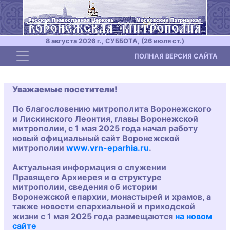
8 августа 2026 г., СУББОТА, (26 июля ст.)
Toggle navigation
ПОЛНАЯ ВЕРСИЯ САЙТА
Уважаемые посетители!
По благословению митрополита Воронежского
и Лискинского Леонтия, главы Воронежской
митрополии, с 1 мая 2025 года начал работу
новый официальный сайт Воронежской
митрополии
www.vrn-eparhia.ru
.
Актуальная информация о служении
Правящего Архиерея и о структуре
митрополии, сведения об истории
Воронежской епархии, монастырей и храмов, а
также новости епархиальной и приходской
жизни с 1 мая 2025 года размещаются
на новом
сайте