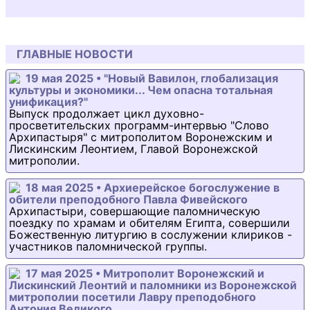
ГЛАВНЫЕ НОВОСТИ
19 мая 2025 • "Новый Вавилон, глобализация
культуры и экономики... Чем опасна тотальная
унификация?"
Выпуск продолжает цикл духовно-
просветительских программ-интервью "Слово
Архипастыря" с митрополитом Воронежским и
Лискинским Леонтием, Главой Воронежской
митрополии.
18 мая 2025 • Архиерейское богослужение в
обители преподобного Павла Фивейского
Архипастыри, совершающие паломническую
поездку по храмам и обителям Египта, совершили
Божественную литургию в сослужении клириков -
участников паломнической группы.
17 мая 2025 • Митрополит Воронежский и
Лискинский Леонтий и паломники из Воронежской
митрополии посетили Лавру преподобного
Антония Великого