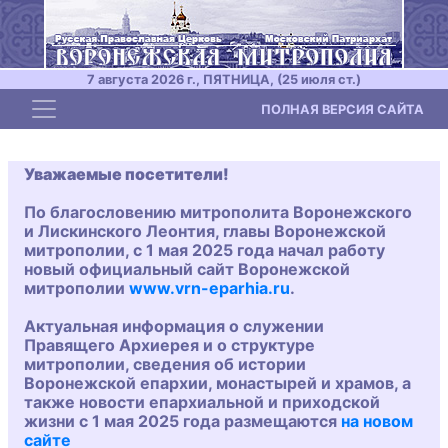
7 августа 2026 г., ПЯТНИЦА, (25 июля ст.)
Toggle navigation
ПОЛНАЯ ВЕРСИЯ САЙТА
Уважаемые посетители!
По благословению митрополита Воронежского
и Лискинского Леонтия, главы Воронежской
митрополии, с 1 мая 2025 года начал работу
новый официальный сайт Воронежской
митрополии
www.vrn-eparhia.ru
.
Актуальная информация о служении
Правящего Архиерея и о структуре
митрополии, сведения об истории
Воронежской епархии, монастырей и храмов, а
также новости епархиальной и приходской
жизни с 1 мая 2025 года размещаются
на новом
сайте