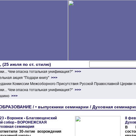
 (25 июля по ст. стилю)
ики... Чем опасна тотальная унификация?"
>>>
льная акция "Подари книгу"
>>>
едании Комиссии Межсоборного Присутствия Русской Православной Церкви п
ики... Чем опасна тотальная унификация?"
>>>
ершино
>>>
ОБРАЗОВАНИЕ / • выпускники семинарии / Духовная семинари
23 •
Воронеж • Благовещенский
8 фев
й собор
•
ВОРОНЕЖСКАЯ
Духов
уховная семинария
В Во
отметили 30-летие возрождения
сос
 духовной школы
квал