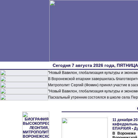
Сегодня 7 августа 2026 года, ПЯТНИЦА,
"Новый Вавилон, глобализация культуры и эконом
В Воронежской епархии завершилась благотворите
Митрополит Сергий (Фомин) принял участие в зас
"Новый Вавилон, глобализация культуры и эконом
Пасхальный утренник состоялся в школе села П
11 декабря 20
кафедральны
ЕПАРХИЯ
•
Д
В Воронеже 
Воронежской