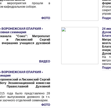
нные мероприятия прошли в
форм
ом кафедральном соборе.
Итого
секр
управ
ФОТО
Подро
•
ВОРОНЕЖСКАЯ ЕПАРХИЯ
•
24 ию
ховная семинария
Духов
Благо
канала "Союз": Митрополит
ий и Лискинский Сергий
Митро
л вчерашних учащихся духовной
возгл
Благ
очере
Духов
На т
митро
ВИДЕО
оконч
Подро
•
ВОРОНЕЖСКАЯ ЕПАРХИЯ
•
минария
оронежский и Лискинский Сергий
аботу Экзаменационной комиссии
ой Православной Духовной
015 года было представлено 28
бот выпускников дневного (в т.ч.
и заочного отделений семинарии.
ФОТО