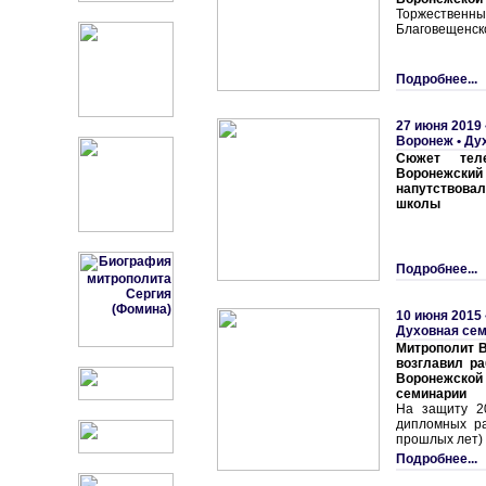
Торжестве
Благовещенск
Подробнее...
27 июня 2019 
Воронеж
•
Ду
Сюжет теле
Воронежск
напутствова
школы
Подробнее...
10 июня 2015 
Духовная се
Митрополит В
возглавил р
Воронежск
семинарии
На защиту 2
дипломных ра
прошлых лет) 
Подробнее...