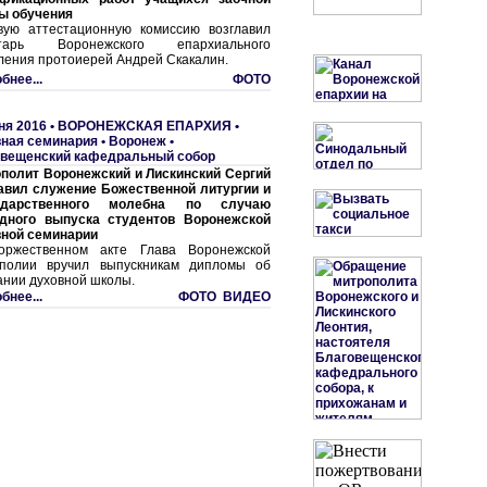
ы обучения
вую аттестационную комиссию возглавил
етарь Воронежского епархиального
ления протоиерей Андрей Скакалин.
бнее...
ФОТО
ня 2016 •
ВОРОНЕЖСКАЯ ЕПАРХИЯ
•
ная семинария
•
Воронеж •
вещенский кафедральный собор
полит Воронежский и Лискинский Сергий
авил служение Божественной литургии и
одарственного молебна по случаю
дного выпуска студентов Воронежской
ной семинарии
оржественном акте Глава Воронежской
полии вручил выпускникам дипломы об
ании духовной школы.
бнее...
ФОТО ВИДЕО