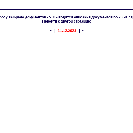
росу выбрано документов - 5. Выводятся описания документов по 20 на ст
Перейти к другой странице:
••>
|
11.12.2023
| <••