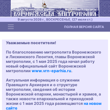
9 августа 2026 г., ВОСКРЕСЕНЬЕ, (27 июля ст.)
Toggle navigation
ПОЛНАЯ ВЕРСИЯ САЙТА
Уважаемые посетители!
По благословению митрополита Воронежского
и Лискинского Леонтия, главы Воронежской
митрополии, с 1 мая 2025 года начал работу
новый официальный сайт Воронежской
митрополии
www.vrn-eparhia.ru
.
Актуальная информация о служении
Правящего Архиерея и о структуре
митрополии, сведения об истории
Воронежской епархии, монастырей и храмов, а
также новости епархиальной и приходской
жизни с 1 мая 2025 года размещаются
на новом
сайте