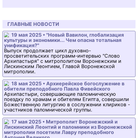
ГЛАВНЫЕ НОВОСТИ
19 мая 2025 • "Новый Вавилон, глобализация
культуры и экономики... Чем опасна тотальная
унификация?"
Выпуск продолжает цикл духовно-
просветительских программ-интервью "Слово
Архипастыря" с митрополитом Воронежским и
Лискинским Леонтием, Главой Воронежской
митрополии.
18 мая 2025 • Архиерейское богослужение в
обители преподобного Павла Фивейского
Архипастыри, совершающие паломническую
поездку по храмам и обителям Египта, совершили
Божественную литургию в сослужении клириков -
участников паломнической группы.
17 мая 2025 • Митрополит Воронежский и
Лискинский Леонтий и паломники из Воронежской
митрополии посетили Лавру преподобного
Антония Великого