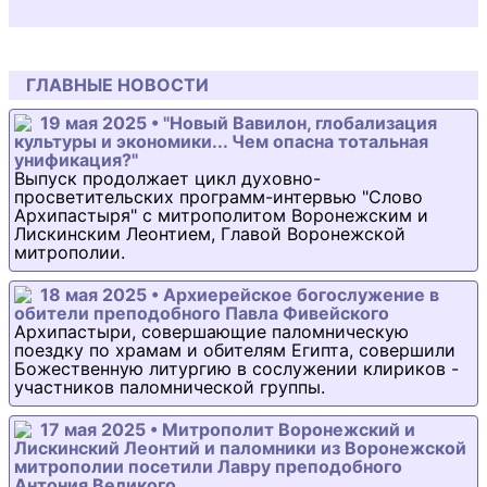
ГЛАВНЫЕ НОВОСТИ
19 мая 2025 • "Новый Вавилон, глобализация
культуры и экономики... Чем опасна тотальная
унификация?"
Выпуск продолжает цикл духовно-
просветительских программ-интервью "Слово
Архипастыря" с митрополитом Воронежским и
Лискинским Леонтием, Главой Воронежской
митрополии.
18 мая 2025 • Архиерейское богослужение в
обители преподобного Павла Фивейского
Архипастыри, совершающие паломническую
поездку по храмам и обителям Египта, совершили
Божественную литургию в сослужении клириков -
участников паломнической группы.
17 мая 2025 • Митрополит Воронежский и
Лискинский Леонтий и паломники из Воронежской
митрополии посетили Лавру преподобного
Антония Великого