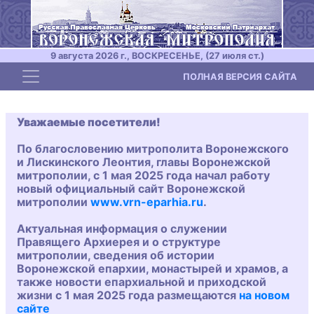
9 августа 2026 г., ВОСКРЕСЕНЬЕ, (27 июля ст.)
Toggle navigation
ПОЛНАЯ ВЕРСИЯ САЙТА
Уважаемые посетители!
По благословению митрополита Воронежского
и Лискинского Леонтия, главы Воронежской
митрополии, с 1 мая 2025 года начал работу
новый официальный сайт Воронежской
митрополии
www.vrn-eparhia.ru
.
Актуальная информация о служении
Правящего Архиерея и о структуре
митрополии, сведения об истории
Воронежской епархии, монастырей и храмов, а
также новости епархиальной и приходской
жизни с 1 мая 2025 года размещаются
на новом
сайте