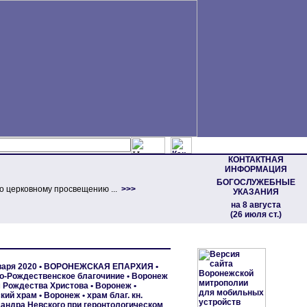
КОНТАКТНАЯ
ИНФОРМАЦИЯ
БОГОСЛУЖЕБНЫЕ
о церковному просвещению ...
>>>
УКАЗАНИЯ
на 8 августа
(26 июля ст.)
варя 2020 •
ВОРОНЕЖСКАЯ ЕПАРХИЯ
•
о-Рождественское благочиние
•
Воронеж
м Рождества Христова
•
Воронеж •
кий храм
•
Воронеж • храм благ. кн.
андра Невского при геронтологическом