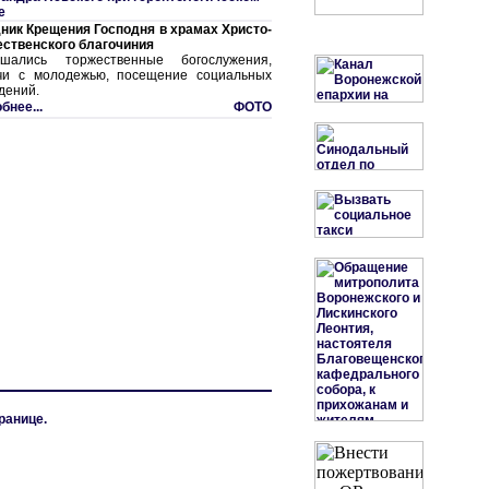
е
ник Крещения Господня в храмах Христо-
ственского благочиния
ршались торжественные богослужения,
чи с молодежью, посещение социальных
дений.
бнее...
ФОТО
ранице.