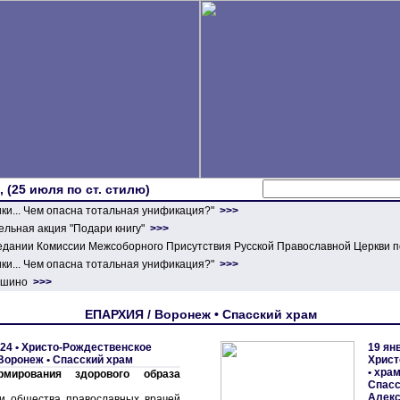
 (25 июля по ст. стилю)
ики... Чем опасна тотальная унификация?"
>>>
льная акция "Подари книгу"
>>>
едании Комиссии Межсоборного Присутствия Русской Православной Церкви п
ики... Чем опасна тотальная унификация?"
>>>
ершино
>>>
ЕПАРХИЯ / Воронеж • Спасский храм
24 •
Христо-Рождественское
19 ян
Воронеж • Спасский храм
Христ
• хра
мирования здорового образа
Спасс
Алекс
и общества православных врачей