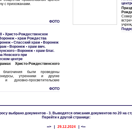
центр
чу с прихожанами.
Празд
Рожде
Сове
встре
ФОТО
учреж
Подро
0 •
Христо-Рождественское
Воронеж • храм Рождества
ронеж • Спасский храм
•
Воронеж
храм
•
Воронеж • храм вмч.
лунского
•
Воронеж • храм благ.
ра Невского при
еском центре
амах Христо-Рождественского
 благочиния были проведены
онкурсы, утренники и другие
 и духовно-просветительские
ФОТО
росу выбрано документов - 3. Выводятся описания документов по 20 на ст
Перейти к другой странице:
••>
|
29.12.2024
| <••