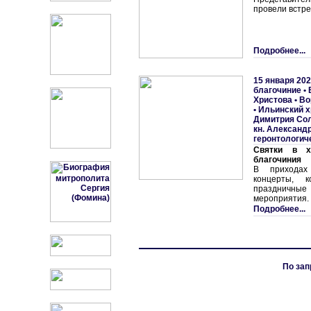
провели встре
Подробнее...
15 января 202
благочиние
•
Христова
•
Во
• Ильинский 
Димитрия Со
кн. Александ
геронтологич
Святки в хр
благочиния
В приходах
концерты, к
праздничные
мероприятия.
Подробнее...
По зап