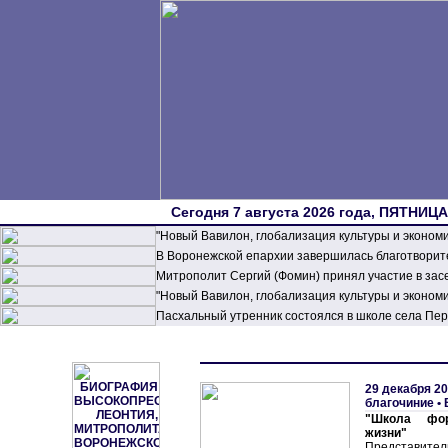
Сегодня 7 августа 2026 года, ПЯТНИЦА,
"Новый Вавилон, глобализация культуры и эконом
В Воронежской епархии завершилась благотворите
Митрополит Сергий (Фомин) принял участие в зас
"Новый Вавилон, глобализация культуры и эконом
Пасхальный утренник состоялся в школе села П
29 декабря 20
благочиние
•
"Школа фор
жизни"
Представител