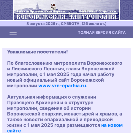
8 августа 2026 г., СУББОТА, (26 июля ст.)
Toggle navigation
ПОЛНАЯ ВЕРСИЯ САЙТА
Уважаемые посетители!
По благословению митрополита Воронежского
и Лискинского Леонтия, главы Воронежской
митрополии, с 1 мая 2025 года начал работу
новый официальный сайт Воронежской
митрополии
www.vrn-eparhia.ru
.
Актуальная информация о служении
Правящего Архиерея и о структуре
митрополии, сведения об истории
Воронежской епархии, монастырей и храмов, а
также новости епархиальной и приходской
жизни с 1 мая 2025 года размещаются
на новом
сайте