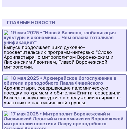
ГЛАВНЫЕ НОВОСТИ
19 мая 2025 • "Новый Вавилон, глобализация
культуры и экономики... Чем опасна тотальная
унификация?"
Выпуск продолжает цикл духовно-
просветительских программ-интервью "Слово
Архипастыря" с митрополитом Воронежским и
Лискинским Леонтием, Главой Воронежской
митрополии.
18 мая 2025 • Архиерейское богослужение в
обители преподобного Павла Фивейского
Архипастыри, совершающие паломническую
поездку по храмам и обителям Египта, совершили
Божественную литургию в сослужении клириков -
участников паломнической группы.
17 мая 2025 • Митрополит Воронежский и
Лискинский Леонтий и паломники из Воронежской
митрополии посетили Лавру преподобного
Антония Великого