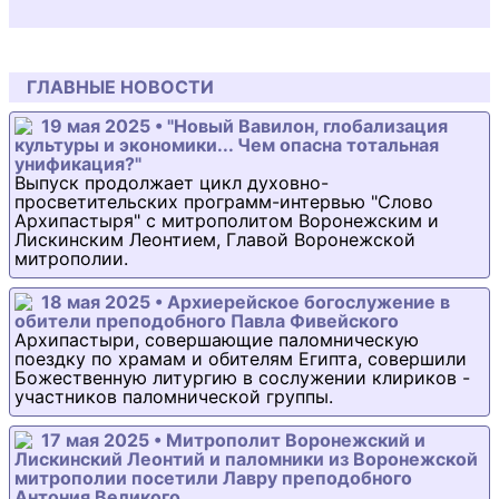
ГЛАВНЫЕ НОВОСТИ
19 мая 2025 • "Новый Вавилон, глобализация
культуры и экономики... Чем опасна тотальная
унификация?"
Выпуск продолжает цикл духовно-
просветительских программ-интервью "Слово
Архипастыря" с митрополитом Воронежским и
Лискинским Леонтием, Главой Воронежской
митрополии.
18 мая 2025 • Архиерейское богослужение в
обители преподобного Павла Фивейского
Архипастыри, совершающие паломническую
поездку по храмам и обителям Египта, совершили
Божественную литургию в сослужении клириков -
участников паломнической группы.
17 мая 2025 • Митрополит Воронежский и
Лискинский Леонтий и паломники из Воронежской
митрополии посетили Лавру преподобного
Антония Великого