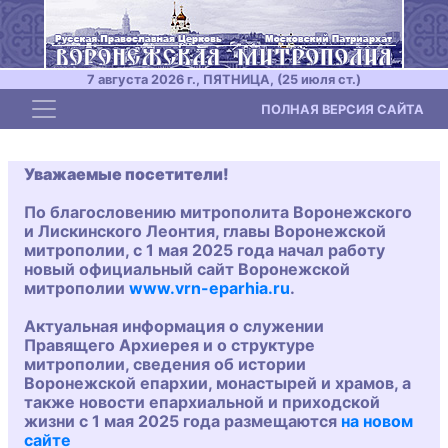
7 августа 2026 г., ПЯТНИЦА, (25 июля ст.)
Toggle navigation
ПОЛНАЯ ВЕРСИЯ САЙТА
Уважаемые посетители!
По благословению митрополита Воронежского
и Лискинского Леонтия, главы Воронежской
митрополии, с 1 мая 2025 года начал работу
новый официальный сайт Воронежской
митрополии
www.vrn-eparhia.ru
.
Актуальная информация о служении
Правящего Архиерея и о структуре
митрополии, сведения об истории
Воронежской епархии, монастырей и храмов, а
также новости епархиальной и приходской
жизни с 1 мая 2025 года размещаются
на новом
сайте