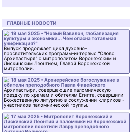
ГЛАВНЫЕ НОВОСТИ
19 мая 2025 • "Новый Вавилон, глобализация
культуры и экономики... Чем опасна тотальная
унификация?"
Выпуск продолжает цикл духовно-
просветительских программ-интервью "Слово
Архипастыря" с митрополитом Воронежским и
Лискинским Леонтием, Главой Воронежской
митрополии.
18 мая 2025 • Архиерейское богослужение в
обители преподобного Павла Фивейского
Архипастыри, совершающие паломническую
поездку по храмам и обителям Египта, совершили
Божественную литургию в сослужении клириков -
участников паломнической группы.
17 мая 2025 • Митрополит Воронежский и
Лискинский Леонтий и паломники из Воронежской
митрополии посетили Лавру преподобного
Антония Великого