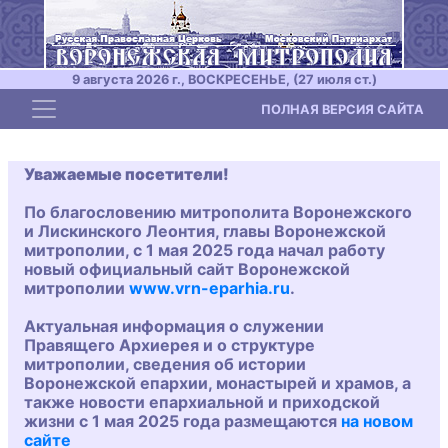
9 августа 2026 г., ВОСКРЕСЕНЬЕ, (27 июля ст.)
Toggle navigation
ПОЛНАЯ ВЕРСИЯ САЙТА
Уважаемые посетители!
По благословению митрополита Воронежского
и Лискинского Леонтия, главы Воронежской
митрополии, с 1 мая 2025 года начал работу
новый официальный сайт Воронежской
митрополии
www.vrn-eparhia.ru
.
Актуальная информация о служении
Правящего Архиерея и о структуре
митрополии, сведения об истории
Воронежской епархии, монастырей и храмов, а
также новости епархиальной и приходской
жизни с 1 мая 2025 года размещаются
на новом
сайте