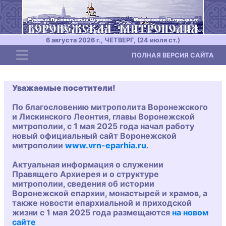
6 августа 2026 г., ЧЕТВЕРГ, (24 июля ст.)
Toggle navigation
ПОЛНАЯ ВЕРСИЯ САЙТА
Уважаемые посетители!
По благословению митрополита Воронежского
и Лискинского Леонтия, главы Воронежской
митрополии, с 1 мая 2025 года начал работу
новый официальный сайт Воронежской
митрополии
www.vrn-eparhia.ru
.
Актуальная информация о служении
Правящего Архиерея и о структуре
митрополии, сведения об истории
Воронежской епархии, монастырей и храмов, а
также новости епархиальной и приходской
жизни с 1 мая 2025 года размещаются
на новом
сайте