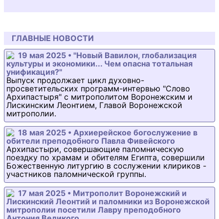
ГЛАВНЫЕ НОВОСТИ
19 мая 2025 • "Новый Вавилон, глобализация
культуры и экономики... Чем опасна тотальная
унификация?"
Выпуск продолжает цикл духовно-
просветительских программ-интервью "Слово
Архипастыря" с митрополитом Воронежским и
Лискинским Леонтием, Главой Воронежской
митрополии.
18 мая 2025 • Архиерейское богослужение в
обители преподобного Павла Фивейского
Архипастыри, совершающие паломническую
поездку по храмам и обителям Египта, совершили
Божественную литургию в сослужении клириков -
участников паломнической группы.
17 мая 2025 • Митрополит Воронежский и
Лискинский Леонтий и паломники из Воронежской
митрополии посетили Лавру преподобного
Антония Великого