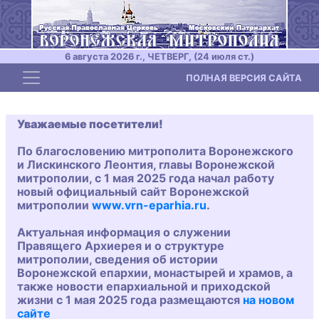
6 августа 2026 г., ЧЕТВЕРГ, (24 июля ст.)
Toggle navigation
ПОЛНАЯ ВЕРСИЯ САЙТА
Уважаемые посетители!
По благословению митрополита Воронежского
и Лискинского Леонтия, главы Воронежской
митрополии, с 1 мая 2025 года начал работу
новый официальный сайт Воронежской
митрополии
www.vrn-eparhia.ru
.
Актуальная информация о служении
Правящего Архиерея и о структуре
митрополии, сведения об истории
Воронежской епархии, монастырей и храмов, а
также новости епархиальной и приходской
жизни с 1 мая 2025 года размещаются
на новом
сайте