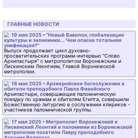
ГЛАВНЫЕ НОВОСТИ
19 мая 2025 • "Новый Вавилон, глобализация
культуры и экономики... Чем опасна тотальная
унификация?"
Выпуск продолжает цикл духовно-
просветительских программ-интервью "Слово
Архипастыря" с митрополитом Воронежским и
Лискинским Леонтием, Главой Воронежской
митрополии.
18 мая 2025 • Архиерейское богослужение в
обители преподобного Павла Фивейского
Архипастыри, совершающие паломническую
поездку по храмам и обителям Египта, совершили
Божественную литургию в сослужении клириков -
участников паломнической группы.
17 мая 2025 • Митрополит Воронежский и
Лискинский Леонтий и паломники из Воронежской
митрополии посетили Лавру преподобного
Антония Великого