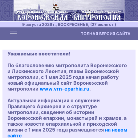
9 августа 2026 г., ВОСКРЕСЕНЬЕ, (27 июля ст.)
Toggle navigation
ПОЛНАЯ ВЕРСИЯ САЙТА
Уважаемые посетители!
По благословению митрополита Воронежского
и Лискинского Леонтия, главы Воронежской
митрополии, с 1 мая 2025 года начал работу
новый официальный сайт Воронежской
митрополии
www.vrn-eparhia.ru
.
Актуальная информация о служении
Правящего Архиерея и о структуре
митрополии, сведения об истории
Воронежской епархии, монастырей и храмов, а
также новости епархиальной и приходской
жизни с 1 мая 2025 года размещаются
на новом
сайте