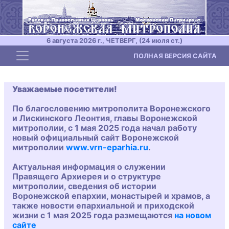
6 августа 2026 г., ЧЕТВЕРГ, (24 июля ст.)
Toggle navigation
ПОЛНАЯ ВЕРСИЯ САЙТА
Уважаемые посетители!
По благословению митрополита Воронежского
и Лискинского Леонтия, главы Воронежской
митрополии, с 1 мая 2025 года начал работу
новый официальный сайт Воронежской
митрополии
www.vrn-eparhia.ru
.
Актуальная информация о служении
Правящего Архиерея и о структуре
митрополии, сведения об истории
Воронежской епархии, монастырей и храмов, а
также новости епархиальной и приходской
жизни с 1 мая 2025 года размещаются
на новом
сайте