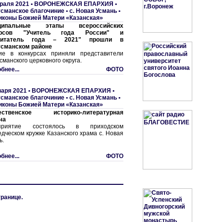
раля 2021 •
ВОРОНЕЖСКАЯ ЕПАРХИЯ
•
сманское благочиние
•
с. Hовая Усмань •
иконы Божией Матери «Казанская»
ципальные этапы всероссийских
урсов "Учитель года России" и
питатель года – 2021" прошли в
сманском районе
ие в конкурсах приняли представители
сманского церковного округа.
бнее...
ФОТО
варя 2021 •
ВОРОНЕЖСКАЯ ЕПАРХИЯ
•
сманское благочиние
•
с. Hовая Усмань •
иконы Божией Матери «Казанская»
ественское историко-литературная
ча
приятие состоялось в приходском
едческом кружке Казанского храма с. Новая
ь.
бнее...
ФОТО
транице.