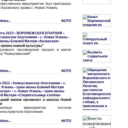
ржественное мероприятие был приглашен
 Казанского храма с. Новая Усмань.
бнее...
ФОТО
рта 2023 •
ВОРОНЕЖСКАЯ ЕПАРХИЯ
•
сманское благочиние
•
с. Hовая Усмань •
иконы Божией Матери «Казанская»
 православной культуры"
уховного просвещения прошел в школе
за "Новоусманский".
бнее...
ФОТО
я 2022 •
Новоусманское благочиние
•
с.
 Усмань • храм иконы Божией Матери
нская»
•
с. Новая Усмань • хpам иконы
й Матери «Спорительница хлебов»
дний звонок прозвенел в школах Новой
и
здничные мероприятия постели
ннослужители благочиния.
бнее...
ФОТО