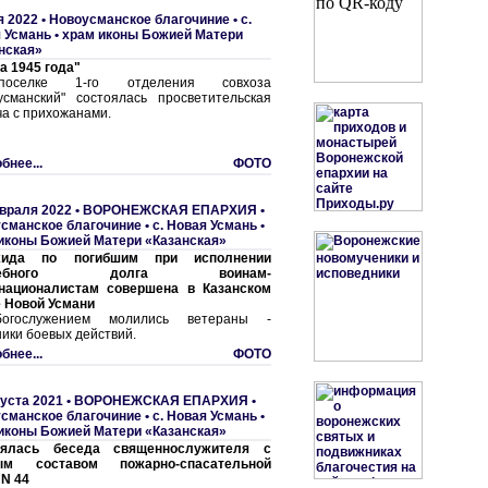
я 2022 •
Новоусманское благочиние
•
с.
 Усмань • храм иконы Божией Матери
нская»
а 1945 года"
селке 1-го отделения совхоза
усманский" состоялась просветительская
ча с прихожанами.
бнее...
ФОТО
враля 2022 •
ВОРОНЕЖСКАЯ ЕПАРХИЯ
•
сманское благочиние
•
с. Hовая Усмань •
иконы Божией Матери «Казанская»
хида по погибшим при исполнении
жебного долга воинам-
националистам совершена в Казанском
 Новой Усмани
огослужением молились ветераны -
ники боевых действий.
бнее...
ФОТО
густа 2021 •
ВОРОНЕЖСКАЯ ЕПАРХИЯ
•
сманское благочиние
•
с. Hовая Усмань •
иконы Божией Матери «Казанская»
оялась беседа священнослужителя с
ым составом пожарно-спасательной
 N 44