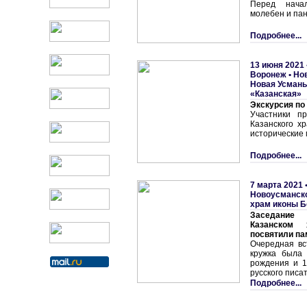
Перед нача
молебен и пан
Подробнее...
13 июня 2021 
Воронеж
•
Но
Hовая Усмань
«Казанская»
Экскурсия по
Участники пр
Казанского х
исторические
Подробнее...
7 марта 2021 
Новоусманско
храм иконы Б
Заседание 
Казанском
посвятили па
Очередная вс
кружка была
рождения и 1
русского писа
Подробнее...