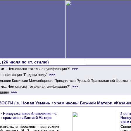
 (26 июля по ст. стилю)
ики... Чем опасна тотальная унификация?"
>>>
льная акция "Подари книгу"
>>>
едании Комиссии Межсоборного Присутствия Русской Православной Церкви п
ики... Чем опасна тотальная унификация?"
>>>
ершино
>>>
ОСТИ / с. Hовая Усмань • храм иконы Божией Матери «Казанс
 •
Новоусманское благочиние
•
с.
2 сен
 • храм иконы Божией Матери
Новоу
храм 
житель, в прошлом - выпускник
Свящ
кой школы N 2, встретился с
школу