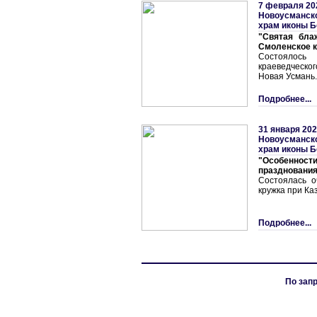
7 февраля 20
Новоусманско
храм иконы Б
"Святая бла
Смоленское 
Состояло
краеведческог
Новая Усмань.
Подробнее...
31 января 202
Новоусманско
храм иконы Б
"Особеннос
празднования
Состоялась о
кружка при Ка
Подробнее...
По запр