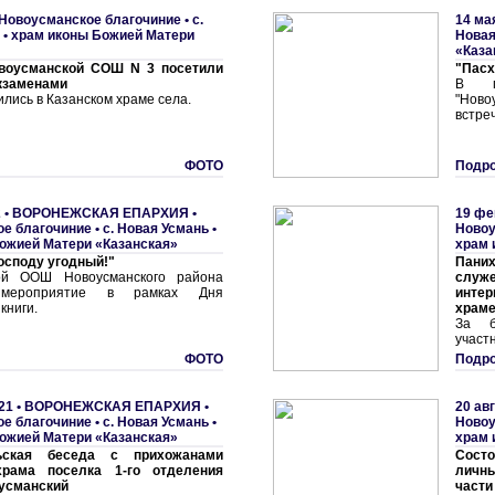
Новоусманское благочиние
•
с.
14 ма
 • храм иконы Божией Матери
Hовая
«Каза
воусманской СОШ N 3 посетили
"Пасх
кзаменами
В по
лись в Казанском храме села.
"Ново
встре
ФОТО
Подро
 •
ВОРОНЕЖСКАЯ ЕПАРХИЯ
•
19 фе
е благочиние
•
с. Hовая Усмань •
Новоу
ожией Матери «Казанская»
храм 
Господу угодный!"
Пани
ой ООШ Новоусманского района
слу
 мероприятие в рамках Дня
интер
книги.
храме
За б
участ
ФОТО
Подро
21 •
ВОРОНЕЖСКАЯ ЕПАРХИЯ
•
20 ав
е благочиние
•
с. Hовая Усмань •
Новоу
ожией Матери «Казанская»
храм 
льская беседа с прихожанами
Сост
храма поселка 1-го отделения
личн
усманский
части