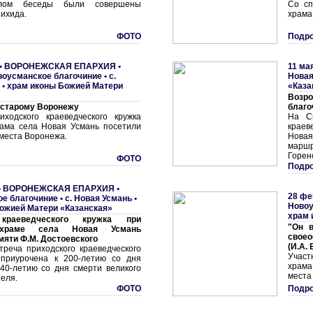
лом беседы были совершены
Со сп
ихида.
храма
ФОТО
Подро
•
ВОРОНЕЖСКАЯ ЕПАРХИЯ
•
11 ма
воусманское благочиние
•
с.
Hовая
 • храм иконы Божией Матери
«Каза
Возр
 старому Воронежу
благо
иходского краеведческого кружка
На Св
рама села Новая Усмань посетили
краев
 места Воронежа.
Нова
марш
Горен
ФОТО
Подро
•
ВОРОНЕЖСКАЯ ЕПАРХИЯ
•
28 фе
е благочиние
•
с. Hовая Усмань •
Новоу
ожией Матери «Казанская»
храм 
краеведческого кружка при
"Он в
 храме села Новая Усмань
свое
мяти Ф.М. Достоевского
(И.А. 
треча приходского краеведческого
Участ
 приурочена к 200-летию со дня
храма
40-летию со дня смерти великого
места
теля.
ФОТО
Подро