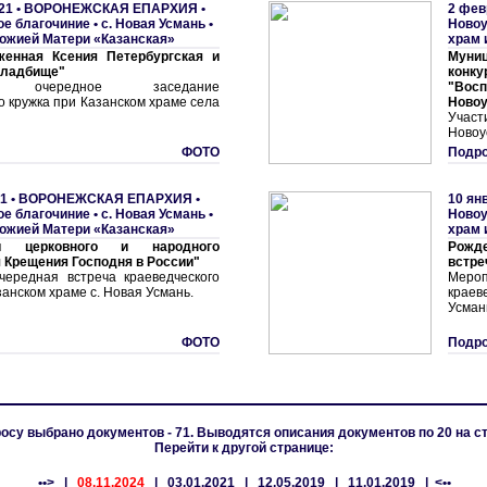
21 •
ВОРОНЕЖСКАЯ ЕПАРХИЯ
•
2 фев
е благочиние
•
с. Hовая Усмань •
Новоу
ожией Матери «Казанская»
храм 
женная Ксения Петербургская и
Муни
кладбище"
конк
сь очередное заседание
"Вос
о кружка при Казанском храме села
Новоу
Участ
Новоу
ФОТО
Подро
1 •
ВОРОНЕЖСКАЯ ЕПАРХИЯ
•
10 ян
е благочиние
•
с. Hовая Усмань •
Новоу
ожией Матери «Казанская»
храм 
ти церковного и народного
Рожд
 Крещения Господня в России"
встре
чередная встреча краеведческого
Меро
занском храме с. Новая Усмань.
краев
Усман
ФОТО
Подро
осу выбрано документов - 71. Выводятся описания документов по 20 на с
Перейти к другой странице:
••>
|
08.11.2024
|
03.01.2021
|
12.05.2019
|
11.01.2019
| <••