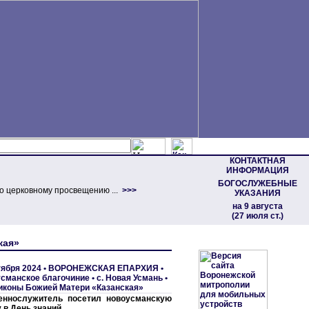
КОНТАКТНАЯ
ИНФОРМАЦИЯ
БОГОСЛУЖЕБНЫЕ
о церковному просвещению ...
>>>
УКАЗАНИЯ
на 9 августа
(27 июля ст.)
кая»
тября 2024 •
ВОРОНЕЖСКАЯ ЕПАРХИЯ
•
сманское благочиние
•
с. Hовая Усмань •
иконы Божией Матери «Казанская»
еннослужитель посетил новоусманскую
 в День знаний