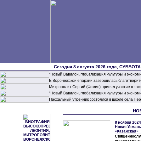
Сегодня 8 августа 2026 года, СУББОТА,
"Новый Вавилон, глобализация культуры и эконом
В Воронежской епархии завершилась благотворите
Митрополит Сергий (Фомин) принял участие в зас
"Новый Вавилон, глобализация культуры и эконом
Пасхальный утренник состоялся в школе села П
НОВ
8 ноября 2024
Hовая Усмань
«Казанская»
Священнослу
новоусманс