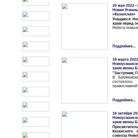
20 мая 2022 •
Hовая Усмань
«Казанская»
Учащиеся Но
храм перед э
Ребята помоли
Подробнее...
18 марта 2022
Новоусманско
храм иконы Б
"Заступник, 
В Бабяковск
состоялось
православной 
Подробнее...
16 октября 20
Новоусманско
храм иконы Б
Просветите
Казанского 
совхоза Ново