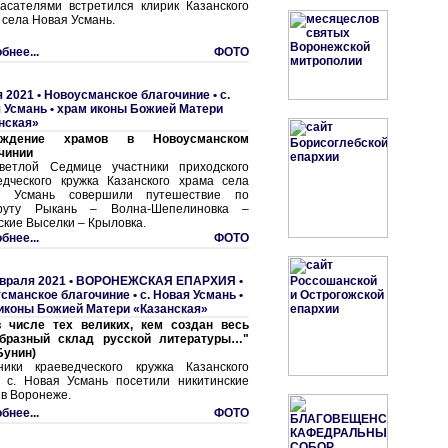
асателями встретился клирик Казанского
 села Новая Усмань.
бнее...
ФОТО
я 2021 •
Новоусманское благочиние
•
с.
 Усмань • храм иконы Божией Матери
нская»
ождение храмов в Новоусманском
чинии
етлой Седмице участники приходского
едческого кружка Казанского храма села
я Усмань совершили путешествие по
руту Рыкань – Волна-Шепелиновка –
ские Выселки – Крыловка.
бнее...
ФОТО
враля 2021 •
ВОРОНЕЖСКАЯ ЕПАРХИЯ
•
сманское благочиние
•
с. Hовая Усмань •
иконы Божией Матери «Казанская»
 числе тех великих, кем создан весь
образный склад русской литературы…"
Бунин)
ники краеведческого кружка Казанского
 с. Новая Усмань посетили никитинские
 в Воронеже.
бнее...
ФОТО