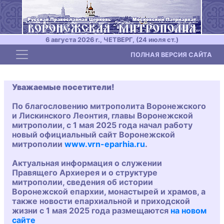
6 августа 2026 г., ЧЕТВЕРГ, (24 июля ст.)
Toggle navigation
ПОЛНАЯ ВЕРСИЯ САЙТА
Уважаемые посетители!
По благословению митрополита Воронежского
и Лискинского Леонтия, главы Воронежской
митрополии, с 1 мая 2025 года начал работу
новый официальный сайт Воронежской
митрополии
www.vrn-eparhia.ru
.
Актуальная информация о служении
Правящего Архиерея и о структуре
митрополии, сведения об истории
Воронежской епархии, монастырей и храмов, а
также новости епархиальной и приходской
жизни с 1 мая 2025 года размещаются
на новом
сайте