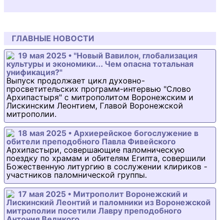
ГЛАВНЫЕ НОВОСТИ
19 мая 2025 • "Новый Вавилон, глобализация
культуры и экономики... Чем опасна тотальная
унификация?"
Выпуск продолжает цикл духовно-
просветительских программ-интервью "Слово
Архипастыря" с митрополитом Воронежским и
Лискинским Леонтием, Главой Воронежской
митрополии.
18 мая 2025 • Архиерейское богослужение в
обители преподобного Павла Фивейского
Архипастыри, совершающие паломническую
поездку по храмам и обителям Египта, совершили
Божественную литургию в сослужении клириков -
участников паломнической группы.
17 мая 2025 • Митрополит Воронежский и
Лискинский Леонтий и паломники из Воронежской
митрополии посетили Лавру преподобного
Антония Великого