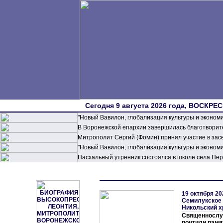
Сегодня 9 августа 2026 года, ВОСКРЕС
"Новый Вавилон, глобализация культуры и эконом
В Воронежской епархии завершилась благотворите
Митрополит Сергий (Фомин) принял участие в зас
"Новый Вавилон, глобализация культуры и эконом
Пасхальный утренник состоялся в школе села П
19 октября 20
Семилукское 
Никольский 
Священносл
почтили памя