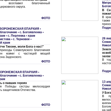
Митро
ние возглавил благочинный
Богоя
церковного округа.
В Се
пожи
В хра
ФОТО
такж
прихо
Подро
ВОРОНЕЖСКАЯ ЕПАРХИЯ
•
благочиние
•
с. Богоявленка •
храм
•
с. Перлевка • храм
26 ян
ристова
•
с. Терновое •
Семил
й храм
Никол
че Тихоне, моли Бога о нас!"
Зем
 приходы Семилукского благочиния
осво
ен ковчег с частицей мощей
захва
она Задонского.
В тор
ФОТО
насто
Подро
ОРОНЕЖСКАЯ ЕПАРХИЯ
•
благочиние
•
с. Богоявленка •
храм
13 ап
ь о павших героях
Семил
ня Победы сестры милосердия
Никол
ь защитников Отечества.
У Бога
В пр
милос
княг
ФОТО
Богоя
на за