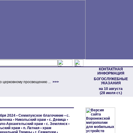
КОНТАКТНАЯ
ИНФОРМАЦИЯ
БОГОСЛУЖЕБНЫЕ
о церковному просвещению ...
>>>
УКАЗАНИЯ
на 10 августа
(28 июля ст.)
ября 2024 •
Семилукское благочиние
•
с.
вленка • Никольский храм
•
с. Девица •
ло-Архангельский храм
•
с. Землянск •
ьский храм
•
п. Латная • храм
ачальной Троицы
•
г. Семилуки •