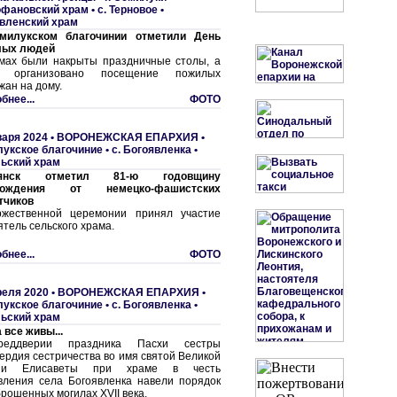
фановский храм
•
с. Терновое •
вленский храм
милукском благочинии отметили День
лых людей
мах были накрыты праздничные столы, а
е организовано посещение пожилых
жан на дому.
бнее...
ФОТО
варя 2024 •
ВОРОНЕЖСКАЯ ЕПАРХИЯ
•
укское благочиние
•
с. Богоявленка •
ьский храм
лянск отметил 81-ю годовщину
бождения от немецко-фашистских
тчиков
жественной церемонии принял участие
ятель сельского храма.
бнее...
ФОТО
реля 2020 •
ВОРОНЕЖСКАЯ ЕПАРХИЯ
•
укское благочиние
•
с. Богоявленка •
ьский храм
 все живы...
еддверии праздника Пасхи сестры
ердия сестричества во имя святой Великой
ини Елисаветы при храме в честь
вления села Богоявленка навели порядок
брошенных могилах XVII века.