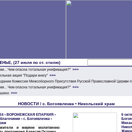
ЕНЬЕ, (27 июля по ст. стилю)
ики... Чем опасна тотальная унификация?"
>>>
льная акция "Подари книгу"
>>>
едании Комиссии Межсоборного Присутствия Русской Православной Церкви п
ики... Чем опасна тотальная унификация?"
>>>
ершино
>>>
НОВОСТИ / с. Богоявленка • Никольский храм
24 •
ВОРОНЕЖСКАЯ ЕПАРХИЯ
•
6 окт
благочиние
•
с. Богоявленка •
Богоя
храм
Михаи
Никол
ужители и миряне молитвенно
Живон
ть протоиерея Алексия Острика