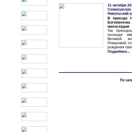
31 октября 20
Семилукское 
Никольский 
В приходе Н
Богоявленк
милосердия
Так приходс
носящая им
Великой кн
Романовой, го
рождения сво
Подробнее...
По зап