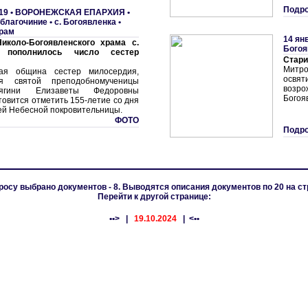
Подро
19 •
ВОРОНЕЖСКАЯ ЕПАРХИЯ
•
благочиние
•
с. Богоявленка •
храм
14 ян
иколо-Богоявленского храма с.
Богоя
а пополнилось число сестер
Стари
Митро
кая община сестер милосердия,
освят
я святой преподобномученицы
возр
ягини Елизаветы Федоровны
Богоя
товится отметить 155-летие со дня
ей Небесной покровительницы.
ФОТО
Подро
росу выбрано документов - 8. Выводятся описания документов по 20 на ст
Перейти к другой странице:
••>
|
19.10.2024
| <••