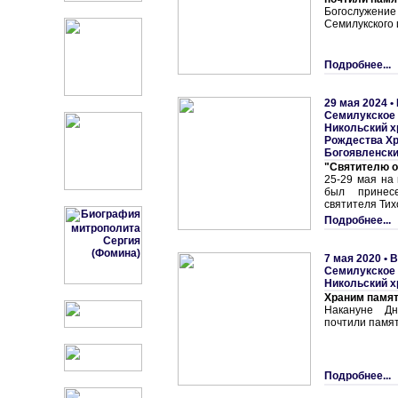
Богослуже
Семилукского 
Подробнее...
29 мая 2024 •
Семилукское 
Никольский 
Рождества Х
Богоявленски
"Святителю от
25-29 мая на
был принес
святителя Тих
Подробнее...
7 мая 2020 •
В
Семилукское 
Никольский 
Храним памят
Накануне Д
почтили памят
Подробнее...