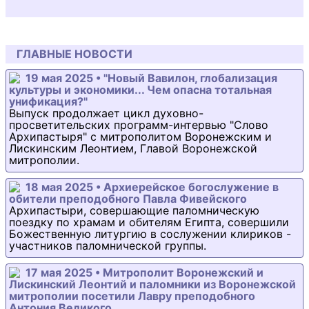
ГЛАВНЫЕ НОВОСТИ
19 мая 2025 • "Новый Вавилон, глобализация
культуры и экономики... Чем опасна тотальная
унификация?"
Выпуск продолжает цикл духовно-
просветительских программ-интервью "Слово
Архипастыря" с митрополитом Воронежским и
Лискинским Леонтием, Главой Воронежской
митрополии.
18 мая 2025 • Архиерейское богослужение в
обители преподобного Павла Фивейского
Архипастыри, совершающие паломническую
поездку по храмам и обителям Египта, совершили
Божественную литургию в сослужении клириков -
участников паломнической группы.
17 мая 2025 • Митрополит Воронежский и
Лискинский Леонтий и паломники из Воронежской
митрополии посетили Лавру преподобного
Антония Великого