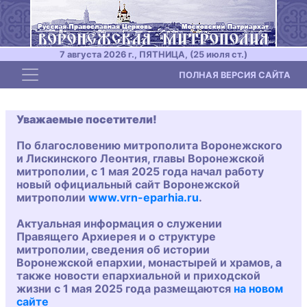
7 августа 2026 г., ПЯТНИЦА, (25 июля ст.)
Toggle navigation
ПОЛНАЯ ВЕРСИЯ САЙТА
Уважаемые посетители!
По благословению митрополита Воронежского
и Лискинского Леонтия, главы Воронежской
митрополии, с 1 мая 2025 года начал работу
новый официальный сайт Воронежской
митрополии
www.vrn-eparhia.ru
.
Актуальная информация о служении
Правящего Архиерея и о структуре
митрополии, сведения об истории
Воронежской епархии, монастырей и храмов, а
также новости епархиальной и приходской
жизни с 1 мая 2025 года размещаются
на новом
сайте