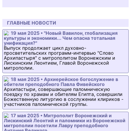
ГЛАВНЫЕ НОВОСТИ
19 мая 2025 • "Новый Вавилон, глобализация
культуры и экономики... Чем опасна тотальная
унификация?"
Выпуск продолжает цикл духовно-
просветительских программ-интервью "Слово
Архипастыря" с митрополитом Воронежским и
Лискинским Леонтием, Главой Воронежской
митрополии.
18 мая 2025 • Архиерейское богослужение в
обители преподобного Павла Фивейского
Архипастыри, совершающие паломническую
поездку по храмам и обителям Египта, совершили
Божественную литургию в сослужении клириков -
участников паломнической группы.
17 мая 2025 • Митрополит Воронежский и
Лискинский Леонтий и паломники из Воронежской
митрополии посетили Лавру преподобного
Антония Великого