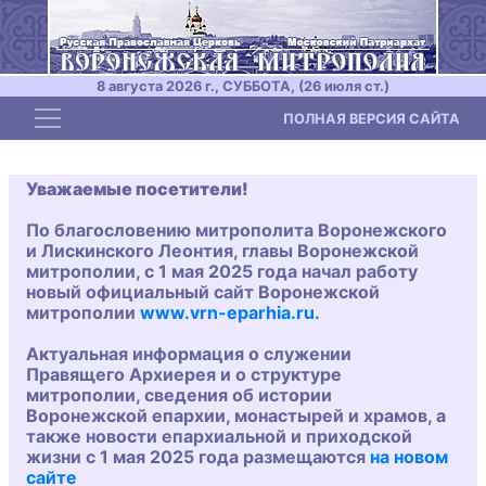
8 августа 2026 г., СУББОТА, (26 июля ст.)
Toggle navigation
ПОЛНАЯ ВЕРСИЯ САЙТА
Уважаемые посетители!
По благословению митрополита Воронежского
и Лискинского Леонтия, главы Воронежской
митрополии, с 1 мая 2025 года начал работу
новый официальный сайт Воронежской
митрополии
www.vrn-eparhia.ru
.
Актуальная информация о служении
Правящего Архиерея и о структуре
митрополии, сведения об истории
Воронежской епархии, монастырей и храмов, а
также новости епархиальной и приходской
жизни с 1 мая 2025 года размещаются
на новом
сайте