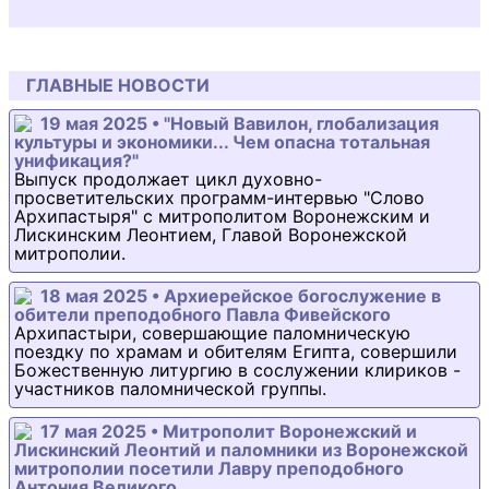
ГЛАВНЫЕ НОВОСТИ
19 мая 2025 • "Новый Вавилон, глобализация
культуры и экономики... Чем опасна тотальная
унификация?"
Выпуск продолжает цикл духовно-
просветительских программ-интервью "Слово
Архипастыря" с митрополитом Воронежским и
Лискинским Леонтием, Главой Воронежской
митрополии.
18 мая 2025 • Архиерейское богослужение в
обители преподобного Павла Фивейского
Архипастыри, совершающие паломническую
поездку по храмам и обителям Египта, совершили
Божественную литургию в сослужении клириков -
участников паломнической группы.
17 мая 2025 • Митрополит Воронежский и
Лискинский Леонтий и паломники из Воронежской
митрополии посетили Лавру преподобного
Антония Великого