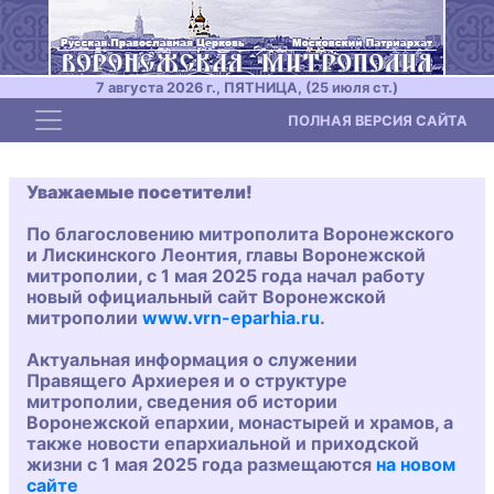
7 августа 2026 г., ПЯТНИЦА, (25 июля ст.)
Toggle navigation
ПОЛНАЯ ВЕРСИЯ САЙТА
Уважаемые посетители!
По благословению митрополита Воронежского
и Лискинского Леонтия, главы Воронежской
митрополии, с 1 мая 2025 года начал работу
новый официальный сайт Воронежской
митрополии
www.vrn-eparhia.ru
.
Актуальная информация о служении
Правящего Архиерея и о структуре
митрополии, сведения об истории
Воронежской епархии, монастырей и храмов, а
также новости епархиальной и приходской
жизни с 1 мая 2025 года размещаются
на новом
сайте