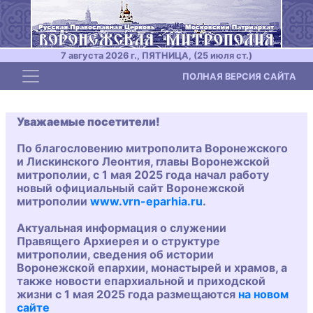
7 августа 2026 г., ПЯТНИЦА, (25 июля ст.)
Toggle navigation
ПОЛНАЯ ВЕРСИЯ САЙТА
Уважаемые посетители!
По благословению митрополита Воронежского
и Лискинского Леонтия, главы Воронежской
митрополии, с 1 мая 2025 года начал работу
новый официальный сайт Воронежской
митрополии
www.vrn-eparhia.ru
.
Актуальная информация о служении
Правящего Архиерея и о структуре
митрополии, сведения об истории
Воронежской епархии, монастырей и храмов, а
также новости епархиальной и приходской
жизни с 1 мая 2025 года размещаются
на новом
сайте