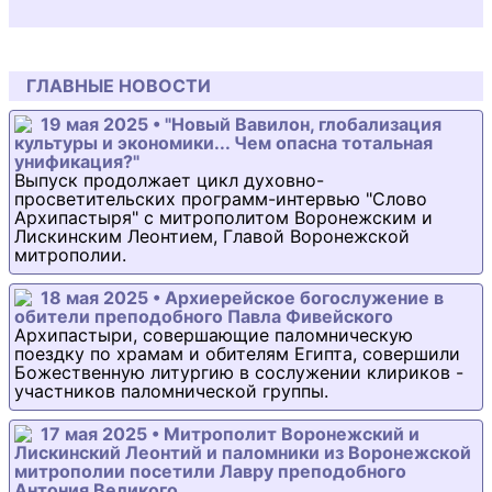
ГЛАВНЫЕ НОВОСТИ
19 мая 2025 • "Новый Вавилон, глобализация
культуры и экономики... Чем опасна тотальная
унификация?"
Выпуск продолжает цикл духовно-
просветительских программ-интервью "Слово
Архипастыря" с митрополитом Воронежским и
Лискинским Леонтием, Главой Воронежской
митрополии.
18 мая 2025 • Архиерейское богослужение в
обители преподобного Павла Фивейского
Архипастыри, совершающие паломническую
поездку по храмам и обителям Египта, совершили
Божественную литургию в сослужении клириков -
участников паломнической группы.
17 мая 2025 • Митрополит Воронежский и
Лискинский Леонтий и паломники из Воронежской
митрополии посетили Лавру преподобного
Антония Великого