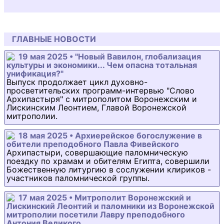
ГЛАВНЫЕ НОВОСТИ
19 мая 2025 • "Новый Вавилон, глобализация
культуры и экономики... Чем опасна тотальная
унификация?"
Выпуск продолжает цикл духовно-
просветительских программ-интервью "Слово
Архипастыря" с митрополитом Воронежским и
Лискинским Леонтием, Главой Воронежской
митрополии.
18 мая 2025 • Архиерейское богослужение в
обители преподобного Павла Фивейского
Архипастыри, совершающие паломническую
поездку по храмам и обителям Египта, совершили
Божественную литургию в сослужении клириков -
участников паломнической группы.
17 мая 2025 • Митрополит Воронежский и
Лискинский Леонтий и паломники из Воронежской
митрополии посетили Лавру преподобного
Антония Великого