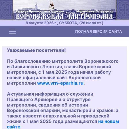
8 августа 2026 г., СУББОТА, (26 июля ст.)
Toggle navigation
ПОЛНАЯ ВЕРСИЯ САЙТА
Уважаемые посетители!
По благословению митрополита Воронежского
и Лискинского Леонтия, главы Воронежской
митрополии, с 1 мая 2025 года начал работу
новый официальный сайт Воронежской
митрополии
www.vrn-eparhia.ru
.
Актуальная информация о служении
Правящего Архиерея и о структуре
митрополии, сведения об истории
Воронежской епархии, монастырей и храмов, а
также новости епархиальной и приходской
жизни с 1 мая 2025 года размещаются
на новом
сайте