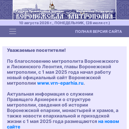
10 августа 2026 г., ПОНЕДЕЛЬНИК, (28 июля ст.)
Toggle navigation
ПОЛНАЯ ВЕРСИЯ САЙТА
Уважаемые посетители!
По благословению митрополита Воронежского
и Лискинского Леонтия, главы Воронежской
митрополии, с 1 мая 2025 года начал работу
новый официальный сайт Воронежской
митрополии
www.vrn-eparhia.ru
.
Актуальная информация о служении
Правящего Архиерея и о структуре
митрополии, сведения об истории
Воронежской епархии, монастырей и храмов, а
также новости епархиальной и приходской
жизни с 1 мая 2025 года размещаются
на новом
сайте