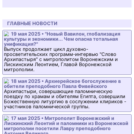
ГЛАВНЫЕ НОВОСТИ
19 мая 2025 • "Новый Вавилон, глобализация
культуры и экономики... Чем опасна тотальная
унификация?"
Выпуск продолжает цикл духовно-
просветительских программ-интервью "Слово
Архипастыря" с митрополитом Воронежским и
Лискинским Леонтием, Главой Воронежской
митрополии.
18 мая 2025 • Архиерейское богослужение в
обители преподобного Павла Фивейского
Архипастыри, совершающие паломническую
поездку по храмам и обителям Египта, совершили
Божественную литургию в сослужении клириков -
участников паломнической группы.
17 мая 2025 • Митрополит Воронежский и
Лискинский Леонтий и паломники из Воронежской
митрополии посетили Лавру преподобного
Антония Великого