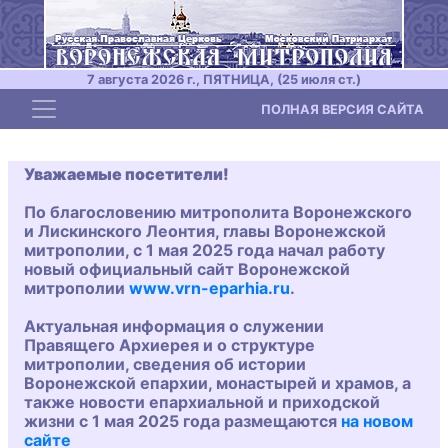
7 августа 2026 г., ПЯТНИЦА, (25 июля ст.)
Toggle navigation
ПОЛНАЯ ВЕРСИЯ САЙТА
Уважаемые посетители!
По благословению митрополита Воронежского
и Лискинского Леонтия, главы Воронежской
митрополии, с 1 мая 2025 года начал работу
новый официальный сайт Воронежской
митрополии
www.vrn-eparhia.ru
.
Актуальная информация о служении
Правящего Архиерея и о структуре
митрополии, сведения об истории
Воронежской епархии, монастырей и храмов, а
также новости епархиальной и приходской
жизни с 1 мая 2025 года размещаются
на новом
сайте