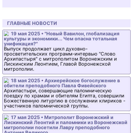
ГЛАВНЫЕ НОВОСТИ
19 мая 2025 • "Новый Вавилон, глобализация
культуры и экономики... Чем опасна тотальная
унификация?"
Выпуск продолжает цикл духовно-
просветительских программ-интервью "Слово
Архипастыря" с митрополитом Воронежским и
Лискинским Леонтием, Главой Воронежской
митрополии.
18 мая 2025 • Архиерейское богослужение в
обители преподобного Павла Фивейского
Архипастыри, совершающие паломническую
поездку по храмам и обителям Египта, совершили
Божественную литургию в сослужении клириков -
участников паломнической группы.
17 мая 2025 • Митрополит Воронежский и
Лискинский Леонтий и паломники из Воронежской
митрополии посетили Лавру преподобного
Антония Великого