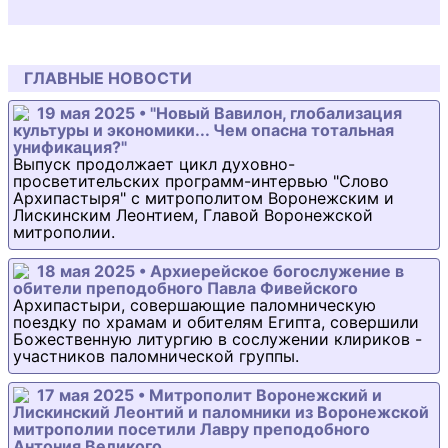
ГЛАВНЫЕ НОВОСТИ
19 мая 2025 • "Новый Вавилон, глобализация
культуры и экономики... Чем опасна тотальная
унификация?"
Выпуск продолжает цикл духовно-
просветительских программ-интервью "Слово
Архипастыря" с митрополитом Воронежским и
Лискинским Леонтием, Главой Воронежской
митрополии.
18 мая 2025 • Архиерейское богослужение в
обители преподобного Павла Фивейского
Архипастыри, совершающие паломническую
поездку по храмам и обителям Египта, совершили
Божественную литургию в сослужении клириков -
участников паломнической группы.
17 мая 2025 • Митрополит Воронежский и
Лискинский Леонтий и паломники из Воронежской
митрополии посетили Лавру преподобного
Антония Великого