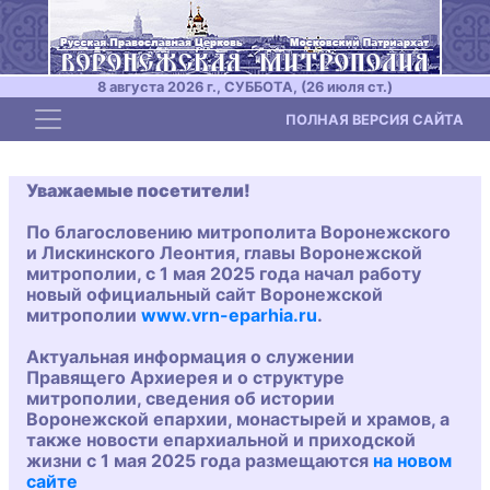
8 августа 2026 г., СУББОТА, (26 июля ст.)
Toggle navigation
ПОЛНАЯ ВЕРСИЯ САЙТА
Уважаемые посетители!
По благословению митрополита Воронежского
и Лискинского Леонтия, главы Воронежской
митрополии, с 1 мая 2025 года начал работу
новый официальный сайт Воронежской
митрополии
www.vrn-eparhia.ru
.
Актуальная информация о служении
Правящего Архиерея и о структуре
митрополии, сведения об истории
Воронежской епархии, монастырей и храмов, а
также новости епархиальной и приходской
жизни с 1 мая 2025 года размещаются
на новом
сайте