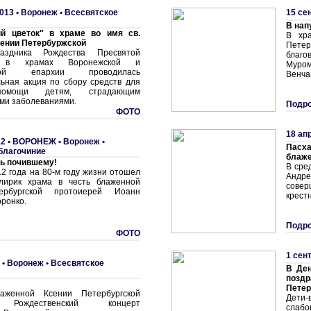
013 •
Воронеж
•
Всесвятское
15 се
В нап
й цветок" в храме во имя св.
В хр
ении Петербуржской
Пете
здника Рождества Пресвятой
благ
ы в храмах Воронежской и
Муро
бской епархии проводилась
Венча
льная акция по сбору средств для
помощи детям, страдающим
ими заболеваниями.
Подро
ФОТО
18 ап
2 •
ВОРОНЕЖ
•
Воронеж
•
Пасх
благочиние
блаже
ь почившему!
В сре
2 года на 80-м году жизни отошел
Андр
клирик храма в честь блаженной
совер
ербургской протоиерей Иоанн
крест
ронко.
Подро
ФОТО
1 сен
 •
Воронеж
•
Всесвятское
В Ден
позд
Петер
женной Ксении Петербургской
Дети-
 Рождественский концерт
слабо