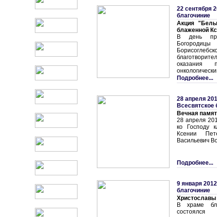
22 сентября 2
благочиние
Акция "Белы
блаженной Кс
В день пра
Богородиц
Борисогле
благотворите
оказания 
онкологическ
Подробнее...
28 апреля 201
Всесвятское 
Вечная памят
28 апреля 201
ко Господу 
Ксении Пет
Васильевич Во
Подробнее...
9 января 2012
благочиние
Христославы
В храме бла
состоялся