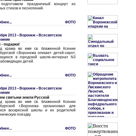
 подготовили праздничный концерт из
ных стихов и песнопений.
бнее...
ФОТО
ября 2013 •
Воронеж
•
Всесвятское
чиние
 - подарки!
д храма во имя св. блаженной Ксении
бургской г.Воронежа опекает детей-сирот,
ющихся в городской школе-интернат N3
лабовидящих детей.
бнее...
ФОТО
ября 2013 •
Воронеж
•
Всесвятское
чиние
ем святыни земли Русской
д храма во имя св. блаженной Ксении
бургской г.Воронежа организовал для
хся воскресной школы и их родителей
ническую поездку.
бнее...
ФОТО