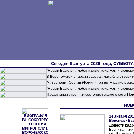
Сегодня 8 августа 2026 года, СУББОТА,
"Новый Вавилон, глобализация культуры и эконом
В Воронежской епархии завершилась благотворите
Митрополит Сергий (Фомин) принял участие в зас
"Новый Вавилон, глобализация культуры и эконом
Пасхальный утренник состоялся в школе села П
НОВО
14 января 201
Воронеж
•
Вс
Донести радо
Воспитанники
св. блаженно