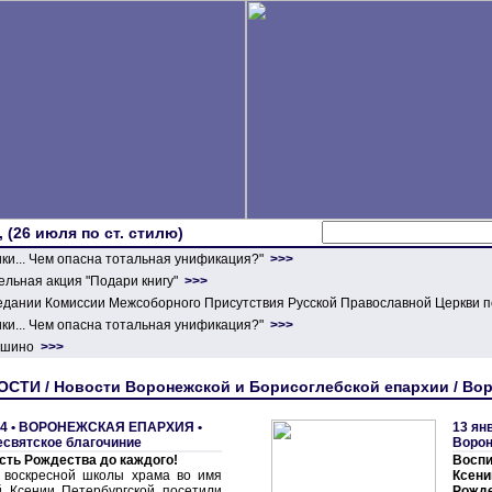
 (26 июля по ст. стилю)
ики... Чем опасна тотальная унификация?"
>>>
льная акция "Подари книгу"
>>>
едании Комиссии Межсоборного Присутствия Русской Православной Церкви п
ики... Чем опасна тотальная унификация?"
>>>
ершино
>>>
СТИ / Новости Воронежской и Борисоглебской епархии / Во
4 •
ВОРОНЕЖСКАЯ ЕПАРХИЯ
•
13 ян
есвятское благочиние
Воро
сть Рождества до каждого!
Воспи
 воскресной школы храма во имя
Ксени
й Ксении Петербургской посетили
Рожд