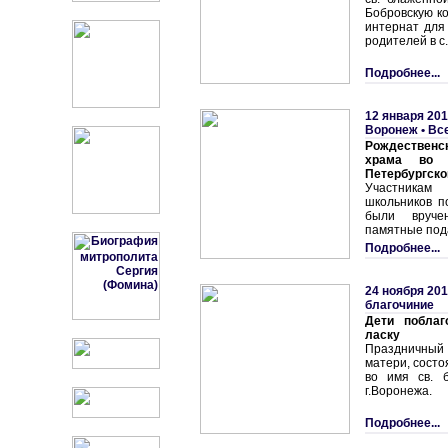
Бобровскую к
интернат для
родителей в с
Подробнее...
12 января 201
Воронеж
•
Вс
Рождественск
храма во 
Петербургско
Участникам
школьников п
были вруче
памятные под
Подробнее...
24 ноября 201
благочиние
Дети поблаг
ласку
Праздничны
матери, состо
во имя св. 
г.Воронежа.
Подробнее...