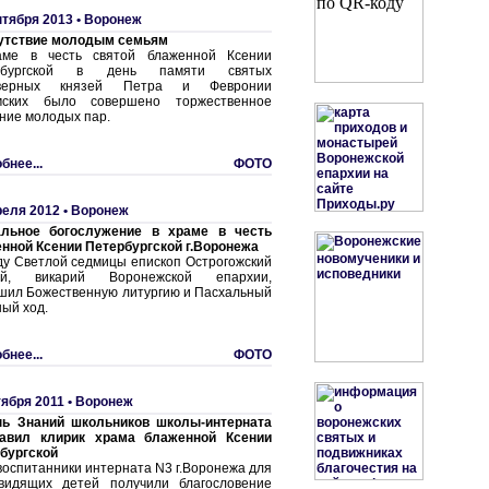
нтября 2013 •
Воронеж
утствие молодым семьям
аме в честь святой блаженной Ксении
рбургской в день памяти святых
оверных князей Петра и Февронии
мских было совершено торжественное
ние молодых пар.
бнее...
ФОТО
реля 2012 •
Воронеж
альное богослужение в храме в честь
нной Ксении Петербургской г.Воронежа
ду Светлой седмицы епископ Острогожский
ей, викарий Воронежской епархии,
шил Божественную литургию и Пасхальный
ный ход.
бнее...
ФОТО
тября 2011 •
Воронеж
ь Знаний школьников школы-интерната
равил клирик храма блаженной Ксении
бургской
воспитанники интерната N3 г.Воронежа для
видящих детей получили благословение