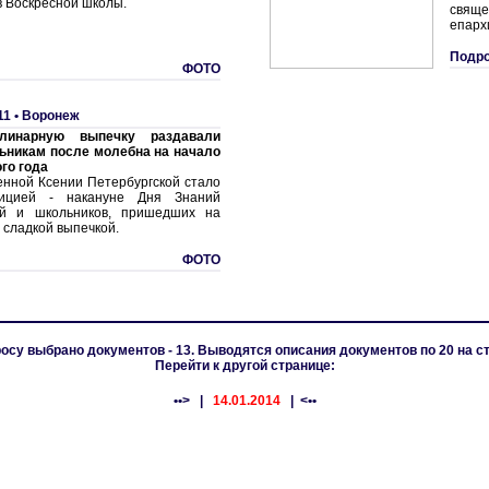
в Воскресной школы.
свяще
епарх
Подро
ФОТО
11 •
Воронеж
линарную выпечку раздавали
ьникам после молебна на начало
го года
енной Ксении Петербургской стало
ицией - накануне Дня Знаний
ей и школьников, пришедших на
 сладкой выпечкой.
ФОТО
осу выбрано документов - 13. Выводятся описания документов по 20 на с
Перейти к другой странице:
••>
|
14.01.2014
| <••