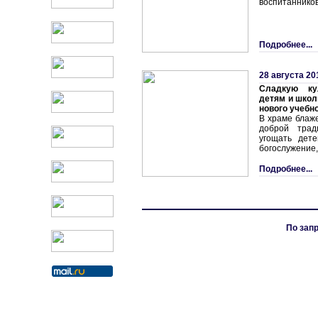
воспитаннико
Подробнее...
28 августа 20
Сладкую ку
детям и школ
нового учебно
В храме блаж
доброй трад
угощать дет
богослужение,
Подробнее...
По запр