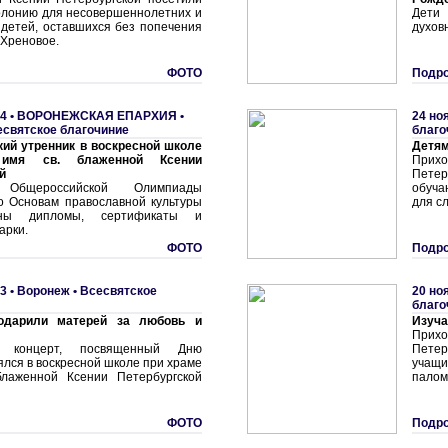
олонию для несовершеннолетних и
Дети
 детей, оставшихся без попечения
духов
.Хреновое.
ФОТО
Подро
4 •
ВОРОНЕЖСКАЯ ЕПАРХИЯ
•
24 но
есвятское благочиние
благо
ий утренник в воскресной школе
Детям
имя св. блаженной Ксении
Прихо
й
Петер
 Общероссийской Олимпиады
обуча
о Основам православной культуры
для с
ны дипломы, сертификаты и
арки.
ФОТО
Подро
3 •
Воронеж
•
Всесвятское
20 но
благо
одарили матерей за любовь и
Изуча
Прихо
й концерт, посвященный Дню
Петер
ялся в воскресной школе при храме
учащи
блаженной Ксении Петербургской
палом
ФОТО
Подро