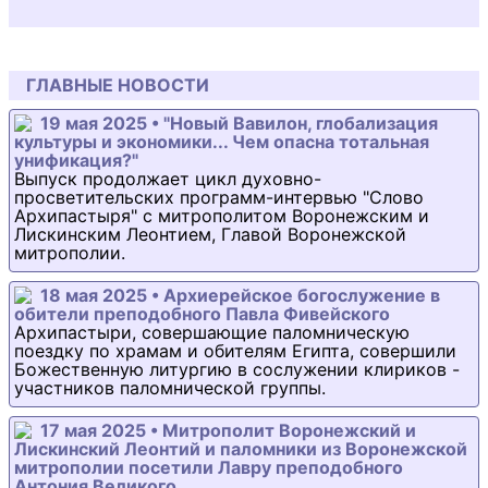
ГЛАВНЫЕ НОВОСТИ
19 мая 2025 • "Новый Вавилон, глобализация
культуры и экономики... Чем опасна тотальная
унификация?"
Выпуск продолжает цикл духовно-
просветительских программ-интервью "Слово
Архипастыря" с митрополитом Воронежским и
Лискинским Леонтием, Главой Воронежской
митрополии.
18 мая 2025 • Архиерейское богослужение в
обители преподобного Павла Фивейского
Архипастыри, совершающие паломническую
поездку по храмам и обителям Египта, совершили
Божественную литургию в сослужении клириков -
участников паломнической группы.
17 мая 2025 • Митрополит Воронежский и
Лискинский Леонтий и паломники из Воронежской
митрополии посетили Лавру преподобного
Антония Великого