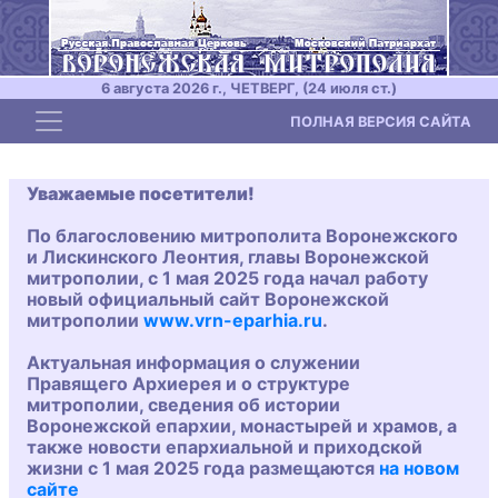
6 августа 2026 г., ЧЕТВЕРГ, (24 июля ст.)
Toggle navigation
ПОЛНАЯ ВЕРСИЯ САЙТА
Уважаемые посетители!
По благословению митрополита Воронежского
и Лискинского Леонтия, главы Воронежской
митрополии, с 1 мая 2025 года начал работу
новый официальный сайт Воронежской
митрополии
www.vrn-eparhia.ru
.
Актуальная информация о служении
Правящего Архиерея и о структуре
митрополии, сведения об истории
Воронежской епархии, монастырей и храмов, а
также новости епархиальной и приходской
жизни с 1 мая 2025 года размещаются
на новом
сайте