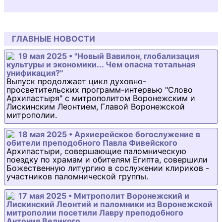
ГЛАВНЫЕ НОВОСТИ
19 мая 2025 • "Новый Вавилон, глобализация
культуры и экономики... Чем опасна тотальная
унификация?"
Выпуск продолжает цикл духовно-
просветительских программ-интервью "Слово
Архипастыря" с митрополитом Воронежским и
Лискинским Леонтием, Главой Воронежской
митрополии.
18 мая 2025 • Архиерейское богослужение в
обители преподобного Павла Фивейского
Архипастыри, совершающие паломническую
поездку по храмам и обителям Египта, совершили
Божественную литургию в сослужении клириков -
участников паломнической группы.
17 мая 2025 • Митрополит Воронежский и
Лискинский Леонтий и паломники из Воронежской
митрополии посетили Лавру преподобного
Антония Великого