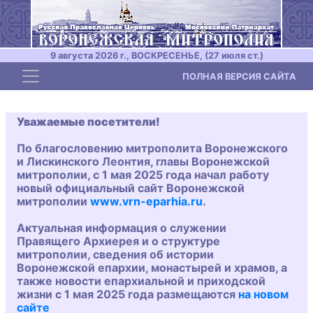
9 августа 2026 г., ВОСКРЕСЕНЬЕ, (27 июля ст.)
Toggle navigation
ПОЛНАЯ ВЕРСИЯ САЙТА
Уважаемые посетители!
По благословению митрополита Воронежского
и Лискинского Леонтия, главы Воронежской
митрополии, с 1 мая 2025 года начал работу
новый официальный сайт Воронежской
митрополии
www.vrn-eparhia.ru
.
Актуальная информация о служении
Правящего Архиерея и о структуре
митрополии, сведения об истории
Воронежской епархии, монастырей и храмов, а
также новости епархиальной и приходской
жизни с 1 мая 2025 года размещаются
на новом
сайте