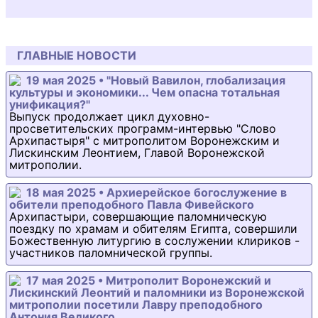
ГЛАВНЫЕ НОВОСТИ
19 мая 2025 • "Новый Вавилон, глобализация
культуры и экономики... Чем опасна тотальная
унификация?"
Выпуск продолжает цикл духовно-
просветительских программ-интервью "Слово
Архипастыря" с митрополитом Воронежским и
Лискинским Леонтием, Главой Воронежской
митрополии.
18 мая 2025 • Архиерейское богослужение в
обители преподобного Павла Фивейского
Архипастыри, совершающие паломническую
поездку по храмам и обителям Египта, совершили
Божественную литургию в сослужении клириков -
участников паломнической группы.
17 мая 2025 • Митрополит Воронежский и
Лискинский Леонтий и паломники из Воронежской
митрополии посетили Лавру преподобного
Антония Великого