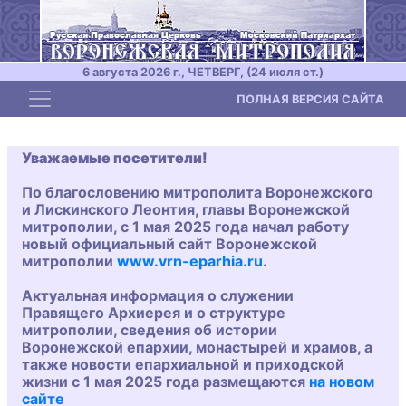
6 августа 2026 г., ЧЕТВЕРГ, (24 июля ст.)
Toggle navigation
ПОЛНАЯ ВЕРСИЯ САЙТА
Уважаемые посетители!
По благословению митрополита Воронежского
и Лискинского Леонтия, главы Воронежской
митрополии, с 1 мая 2025 года начал работу
новый официальный сайт Воронежской
митрополии
www.vrn-eparhia.ru
.
Актуальная информация о служении
Правящего Архиерея и о структуре
митрополии, сведения об истории
Воронежской епархии, монастырей и храмов, а
также новости епархиальной и приходской
жизни с 1 мая 2025 года размещаются
на новом
сайте