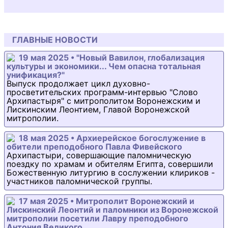
ГЛАВНЫЕ НОВОСТИ
19 мая 2025 • "Новый Вавилон, глобализация
культуры и экономики... Чем опасна тотальная
унификация?"
Выпуск продолжает цикл духовно-
просветительских программ-интервью "Слово
Архипастыря" с митрополитом Воронежским и
Лискинским Леонтием, Главой Воронежской
митрополии.
18 мая 2025 • Архиерейское богослужение в
обители преподобного Павла Фивейского
Архипастыри, совершающие паломническую
поездку по храмам и обителям Египта, совершили
Божественную литургию в сослужении клириков -
участников паломнической группы.
17 мая 2025 • Митрополит Воронежский и
Лискинский Леонтий и паломники из Воронежской
митрополии посетили Лавру преподобного
Антония Великого