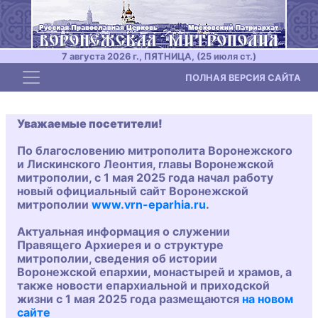
7 августа 2026 г., ПЯТНИЦА, (25 июля ст.)
Toggle navigation
ПОЛНАЯ ВЕРСИЯ САЙТА
Уважаемые посетители!
По благословению митрополита Воронежского
и Лискинского Леонтия, главы Воронежской
митрополии, с 1 мая 2025 года начал работу
новый официальный сайт Воронежской
митрополии
www.vrn-eparhia.ru
.
Актуальная информация о служении
Правящего Архиерея и о структуре
митрополии, сведения об истории
Воронежской епархии, монастырей и храмов, а
также новости епархиальной и приходской
жизни с 1 мая 2025 года размещаются
на новом
сайте