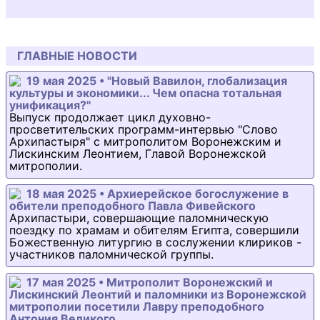
ГЛАВНЫЕ НОВОСТИ
19 мая 2025 • "Новый Вавилон, глобализация
культуры и экономики... Чем опасна тотальная
унификация?"
Выпуск продолжает цикл духовно-
просветительских программ-интервью "Слово
Архипастыря" с митрополитом Воронежским и
Лискинским Леонтием, Главой Воронежской
митрополии.
18 мая 2025 • Архиерейское богослужение в
обители преподобного Павла Фивейского
Архипастыри, совершающие паломническую
поездку по храмам и обителям Египта, совершили
Божественную литургию в сослужении клириков -
участников паломнической группы.
17 мая 2025 • Митрополит Воронежский и
Лискинский Леонтий и паломники из Воронежской
митрополии посетили Лавру преподобного
Антония Великого