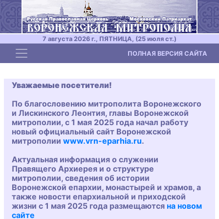
7 августа 2026 г., ПЯТНИЦА, (25 июля ст.)
Toggle navigation
ПОЛНАЯ ВЕРСИЯ САЙТА
Уважаемые посетители!
По благословению митрополита Воронежского
и Лискинского Леонтия, главы Воронежской
митрополии, с 1 мая 2025 года начал работу
новый официальный сайт Воронежской
митрополии
www.vrn-eparhia.ru
.
Актуальная информация о служении
Правящего Архиерея и о структуре
митрополии, сведения об истории
Воронежской епархии, монастырей и храмов, а
также новости епархиальной и приходской
жизни с 1 мая 2025 года размещаются
на новом
сайте