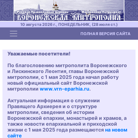
10 августа 2026 г., ПОНЕДЕЛЬНИК, (28 июля ст.)
Toggle navigation
ПОЛНАЯ ВЕРСИЯ САЙТА
Уважаемые посетители!
По благословению митрополита Воронежского
и Лискинского Леонтия, главы Воронежской
митрополии, с 1 мая 2025 года начал работу
новый официальный сайт Воронежской
митрополии
www.vrn-eparhia.ru
.
Актуальная информация о служении
Правящего Архиерея и о структуре
митрополии, сведения об истории
Воронежской епархии, монастырей и храмов, а
также новости епархиальной и приходской
жизни с 1 мая 2025 года размещаются
на новом
сайте