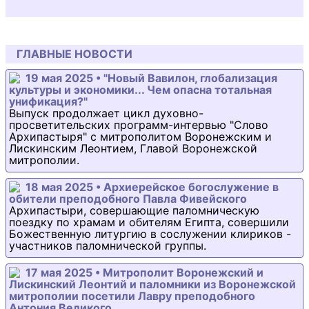
ГЛАВНЫЕ НОВОСТИ
19 мая 2025 • "Новый Вавилон, глобализация
культуры и экономики... Чем опасна тотальная
унификация?"
Выпуск продолжает цикл духовно-
просветительских программ-интервью "Слово
Архипастыря" с митрополитом Воронежским и
Лискинским Леонтием, Главой Воронежской
митрополии.
18 мая 2025 • Архиерейское богослужение в
обители преподобного Павла Фивейского
Архипастыри, совершающие паломническую
поездку по храмам и обителям Египта, совершили
Божественную литургию в сослужении клириков -
участников паломнической группы.
17 мая 2025 • Митрополит Воронежский и
Лискинский Леонтий и паломники из Воронежской
митрополии посетили Лавру преподобного
Антония Великого