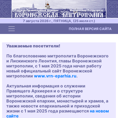
7 августа 2026 г., ПЯТНИЦА, (25 июля ст.)
Toggle navigation
ПОЛНАЯ ВЕРСИЯ САЙТА
Уважаемые посетители!
По благословению митрополита Воронежского
и Лискинского Леонтия, главы Воронежской
митрополии, с 1 мая 2025 года начал работу
новый официальный сайт Воронежской
митрополии
www.vrn-eparhia.ru
.
Актуальная информация о служении
Правящего Архиерея и о структуре
митрополии, сведения об истории
Воронежской епархии, монастырей и храмов, а
также новости епархиальной и приходской
жизни с 1 мая 2025 года размещаются
на новом
сайте