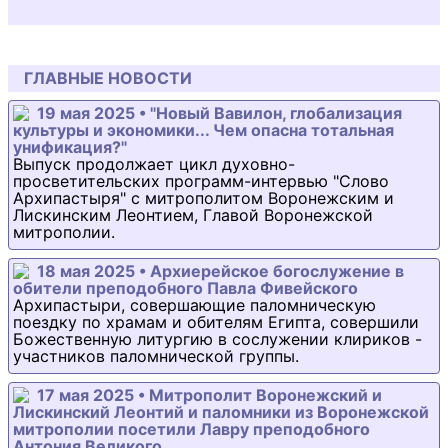
ГЛАВНЫЕ НОВОСТИ
19 мая 2025 • "Новый Вавилон, глобализация
культуры и экономики... Чем опасна тотальная
унификация?"
Выпуск продолжает цикл духовно-
просветительских программ-интервью "Слово
Архипастыря" с митрополитом Воронежским и
Лискинским Леонтием, Главой Воронежской
митрополии.
18 мая 2025 • Архиерейское богослужение в
обители преподобного Павла Фивейского
Архипастыри, совершающие паломническую
поездку по храмам и обителям Египта, совершили
Божественную литургию в сослужении клириков -
участников паломнической группы.
17 мая 2025 • Митрополит Воронежский и
Лискинский Леонтий и паломники из Воронежской
митрополии посетили Лавру преподобного
Антония Великого