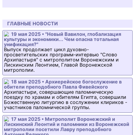
ГЛАВНЫЕ НОВОСТИ
19 мая 2025 • "Новый Вавилон, глобализация
культуры и экономики... Чем опасна тотальная
унификация?"
Выпуск продолжает цикл духовно-
просветительских программ-интервью "Слово
Архипастыря" с митрополитом Воронежским и
Лискинским Леонтием, Главой Воронежской
митрополии.
18 мая 2025 • Архиерейское богослужение в
обители преподобного Павла Фивейского
Архипастыри, совершающие паломническую
поездку по храмам и обителям Египта, совершили
Божественную литургию в сослужении клириков -
участников паломнической группы.
17 мая 2025 • Митрополит Воронежский и
Лискинский Леонтий и паломники из Воронежской
митрополии посетили Лавру преподобного
Антония Великого