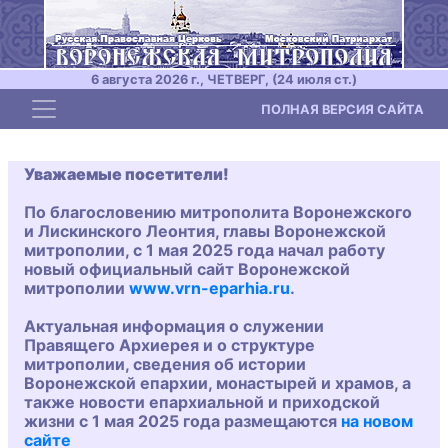
6 августа 2026 г., ЧЕТВЕРГ, (24 июля ст.)
Toggle navigation
ПОЛНАЯ ВЕРСИЯ САЙТА
Уважаемые посетители!
По благословению митрополита Воронежского
и Лискинского Леонтия, главы Воронежской
митрополии, с 1 мая 2025 года начал работу
новый официальный сайт Воронежской
митрополии
www.vrn-eparhia.ru
.
Актуальная информация о служении
Правящего Архиерея и о структуре
митрополии, сведения об истории
Воронежской епархии, монастырей и храмов, а
также новости епархиальной и приходской
жизни с 1 мая 2025 года размещаются
на новом
сайте