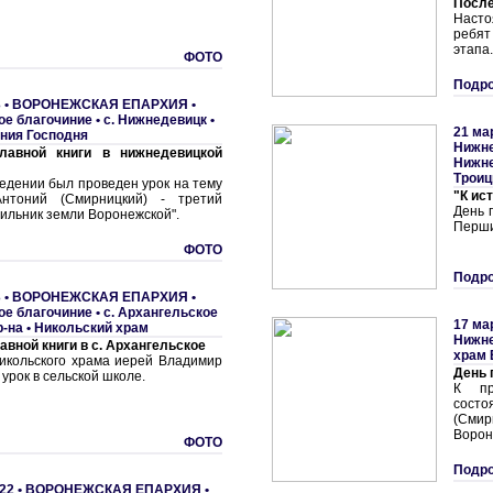
После
Насто
ребят
этапа.
ФОТО
Подро
 •
ВОРОНЕЖСКАЯ ЕПАРХИЯ
•
ое благочиние
•
с. Нижнедевицк •
21 ма
ния Господня
Нижне
лавной книги в нижнедевицкой
Нижне
Трои
едении был проведен урок на тему
"К ис
Антоний (Смирницкий) - третий
День 
ильник земли Воронежской".
Перши
ФОТО
Подро
 •
ВОРОНЕЖСКАЯ ЕПАРХИЯ
•
ое благочиние
•
с. Архангельское
17 ма
р-на • Никольский храм
Нижне
авной книги в с. Архангельское
храм 
икольского храма иерей Владимир
День 
урок в сельской школе.
К пр
состо
(Сми
Ворон
ФОТО
Подро
22 •
ВОРОНЕЖСКАЯ ЕПАРХИЯ
•