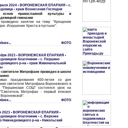
раля 2024 •
ВОРОНЕЖСКАЯ ЕПАРХИЯ
•
с.
девицк • храм Вознесения Господня
 основ православной культуры в
девицкой гимназии
проведено занятие на тему: "Крещение
дне. Искушение Христа в пустыне".
бнее...
ФОТО
абря 2023 •
ВОРОНЕЖСКАЯ ЕПАРХИЯ
•
девицкое благочиние
•
с. Першино
девицкого р-на • храм Живоначальной
цы
о святителе Митрофане проведен в школе
ршино
мках празднования 400-летия со дня
ния святителя Митрофана Воронежского в
 "Першинская СОШ" состоялся урок на
 "Святитель Митрофан - первый епископ
 Воронежской".
бнее...
ФОТО
я 2023 •
ВОРОНЕЖСКАЯ ЕПАРХИЯ
•
девицкое благочиние
•
с. Верхнее
о Нижнедевицкого р-на • Никольский