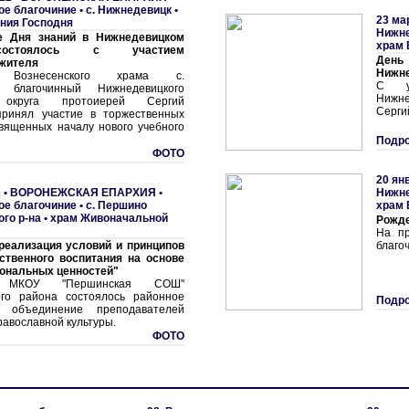
ое благочиние
•
с. Нижнедевицк •
23 ма
ния Господня
Нижне
е Дня знаний в Нижнедевицком
храм 
остоялось с участием
День
жителя
Нижн
ь Вознесенского храма с.
С уч
, благочинный Нижнедевицкого
Нижне
 округа протоиерей Сергий
Серги
принял участие в торжественных
священных началу нового учебного
Подро
ФОТО
20 ян
 •
ВОРОНЕЖСКАЯ ЕПАРХИЯ
•
Нижне
ое благочиние
•
с. Першино
храм 
го р-на • храм Живоначальной
Рожде
На пр
реализация условий и принципов
благо
ственного воспитания на основе
ональных ценностей"
МКОУ "Першинская СОШ"
ого района состоялось районное
Подро
е объединение преподавателей
равославной культуры.
ФОТО