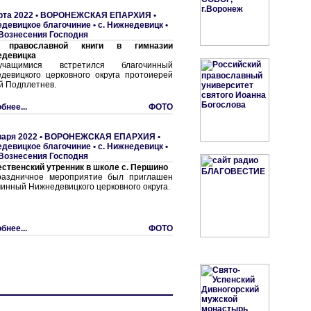
рта 2022 •
ВОРОНЕЖСКАЯ ЕПАРХИЯ
•
девицкое благочиние
•
с. Нижнедевицк •
Вознесения Господня
 православной книги в гимназии
едевицка
ащимися встретился благочинный
девицкого церковного округа протоиерей
й Подплетнев.
бнее...
ФОТО
варя 2022 •
ВОРОНЕЖСКАЯ ЕПАРХИЯ
•
девицкое благочиние
•
с. Нижнедевицк •
Вознесения Господня
ственский утренник в школе с. Першино
аздничное мероприятие был приглашен
чинный Нижнедевицкого церковного округа.
бнее...
ФОТО