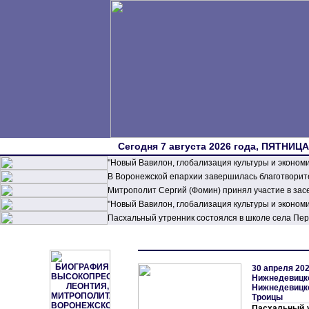
Сегодня 7 августа 2026 года, ПЯТНИЦА,
"Новый Вавилон, глобализация культуры и эконом
В Воронежской епархии завершилась благотворите
Митрополит Сергий (Фомин) принял участие в зас
"Новый Вавилон, глобализация культуры и эконом
Пасхальный утренник состоялся в школе села П
30 апреля 202
Нижнедевицк
Нижнедевицко
Троицы
Пасхальный у