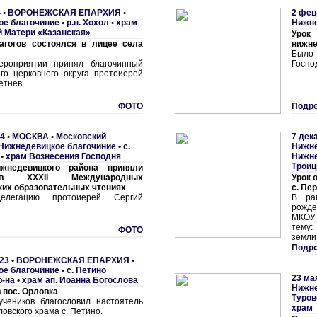
 •
ВОРОНЕЖСКАЯ ЕПАРХИЯ
•
2 фев
ое благочиние
•
р.п. Хохол • храм
Нижне
 Матери «Казанская»
Урок
агогов состоялся в лицее села
нижне
Было 
ероприятии принял благочинный
Госпо
го церковного округа протоиерей
етнев.
ФОТО
Подро
4 •
МОСКВА
•
Московский
7 дек
Нижнедевицкое благочиние
•
с.
Нижне
• храм Вознесения Господня
Нижне
Трои
жнедевицкого района приняли
в XXXII Международных
Урок 
их образовательных чтениях
с. Пе
делегацию протоиерей Сергий
В ра
рожде
МКОУ
тему:
ФОТО
земли
Подро
23 •
ВОРОНЕЖСКАЯ ЕПАРХИЯ
•
ое благочиние
•
с. Петино
23 ма
-на • храм ап. Иоанна Богослова
Нижне
 пос. Орловка
Туров
учеников благословил настоятель
храм
овского храма с. Петино.