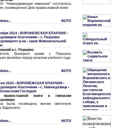
У "Нижнедевицкая гимназия" состоялось
ие, посвященное Дню православной книги
бнее...
ФОТО
тября 2024 •
ВОРОНЕЖСКАЯ ЕПАРХИЯ
•
девицкое благочиние
•
с. Першино
девицкого р-на • храм Живоначальной
цы
знаний в с. Першино
оятель Троицкого храма с. Першино
шил молебен перед началом учебного года.
бнее...
ФОТО
еля 2024 •
ВОРОНЕЖСКАЯ ЕПАРХИЯ
•
девицкое благочиние
•
с. Нижнедевицк •
Вознесения Господня
 православной книги в гимназии
едевицка
еча была посвящена житию святителя
а Задонского.
бнее...
ФОТО