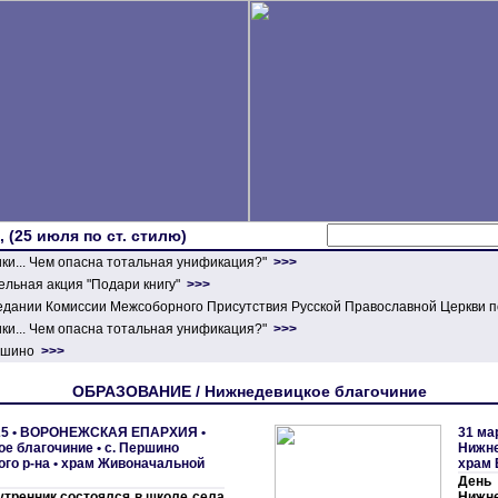
 (25 июля по ст. стилю)
ики... Чем опасна тотальная унификация?"
>>>
льная акция "Подари книгу"
>>>
едании Комиссии Межсоборного Присутствия Русской Православной Церкви п
ики... Чем опасна тотальная унификация?"
>>>
ершино
>>>
ОБРАЗОВАНИЕ / Нижнедевицкое благочиние
5 •
ВОРОНЕЖСКАЯ ЕПАРХИЯ
•
31 ма
ое благочиние
•
с. Першино
Нижне
го р-на • храм Живоначальной
храм 
День
тренник состоялся в школе села
Нижн