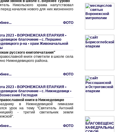
дний звонок в школе с. Верхнее Турово
ятель Никольского храма напутствовал
 перед началом нового для них жизненного
бнее...
ФОТО
рта 2023 •
ВОРОНЕЖСКАЯ ЕПАРХИЯ
•
девицкое благочиние
•
с. Першино
девицкого р-на • храм Живоначальной
цы
токам русского книгопечатания"
православной книги отметили в школе села
но Нижнедевицкого района.
бнее...
ФОТО
рта 2023 •
ВОРОНЕЖСКАЯ ЕПАРХИЯ
•
девицкое благочиние
•
с. Нижнедевицк •
Вознесения Господня
православной книги в Нижнедевицке
азднику в Нижнедевицкой гимназии
ялся урок на тему "Святитель Антоний
рницкий) - третий светильник земли
ежской".
бнее...
ФОТО