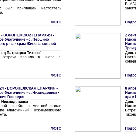
В МБО
к был приглашен настоятель
занят
а.
ФОТО
Подро
 •
ВОРОНЕЖСКАЯ ЕПАРХИЯ
•
2 сен
ое благочиние
•
с. Першино
Нижне
го р-на • храм Живоначальной
Нижне
Трои
нец Патриарха Тихона"
День 
я встреча прошла в школе с.
Наст
совер
ФОТО
Подро
24 •
ВОРОНЕЖСКАЯ ЕПАРХИЯ
•
8 апр
ое благочиние
•
с. Нижнедевицк •
Нижне
ния Господня
храм 
в Нижнедевицке
День
нной линейке в местной школе
Нижн
тие благочинный Нижнедевицкого
Встр
уга.
Тихон
ФОТО
Подро