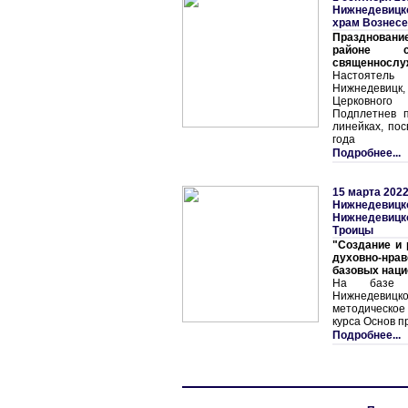
Нижнедевицк
храм Вознесе
Праздновани
районе с
священнослу
Настоятел
Нижнедевицк
Церковного
Подплетнев 
линейках, по
года
Подробнее...
15 марта 2022
Нижнедевицк
Нижнедевицко
Троицы
"Создание и 
духовно-нрав
базовых наци
На базе 
Нижнедевицк
методическо
курса Основ п
Подробнее...