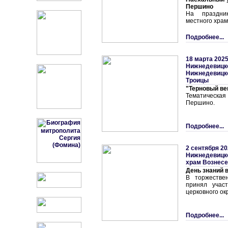
Першино
На праздни
местного храм
Подробнее...
18 марта 2025
Нижнедевицк
Нижнедевицко
Троицы
"Терновый ве
Тематическа
Першино.
Подробнее...
2 сентября 20
Нижнедевицк
храм Вознесе
День знаний 
В торжестве
принял учас
церковного окр
Подробнее...